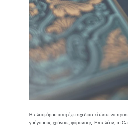
Η πλατφόρμα αυτή έχει σχεδιαστεί ώστε να προσφ
γρήγορους χρόνους φόρτωσης. Επιπλέον, το Casin