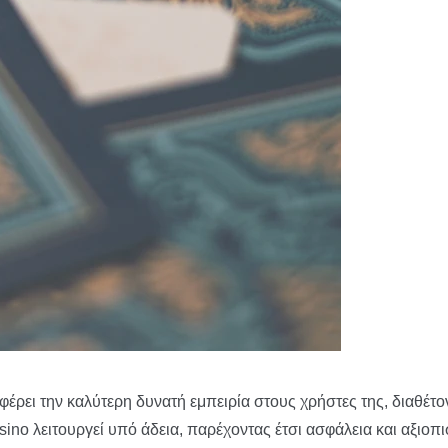
έρει την καλύτερη δυνατή εμπειρία στους χρήστες της, διαθέτο
o λειτουργεί υπό άδεια, παρέχοντας έτσι ασφάλεια και αξιοπισ