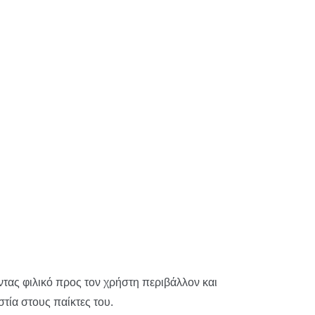
ντας φιλικό προς τον χρήστη περιβάλλον και
τία στους παίκτες του.