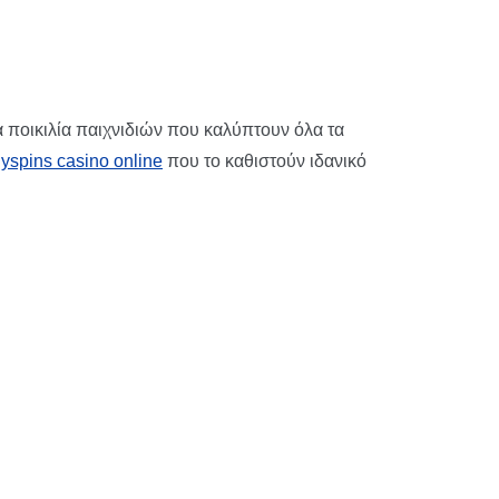
α ποικιλία παιχνιδιών που καλύπτουν όλα τα
yspins casino online
που το καθιστούν ιδανικό