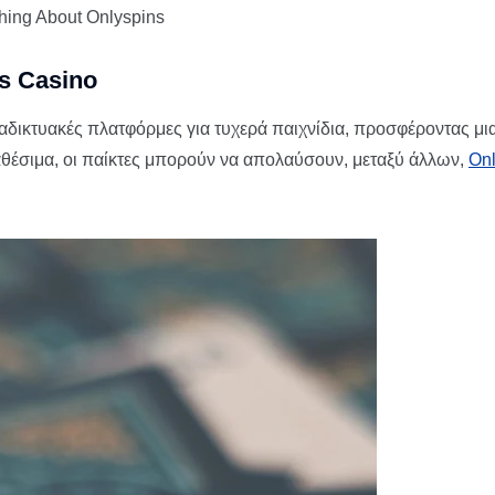
hing About Onlyspins
s Casino
διαδικτυακές πλατφόρμες για τυχερά παιχνίδια, προσφέροντας μι
αθέσιμα, οι παίκτες μπορούν να απολαύσουν, μεταξύ άλλων,
Onl