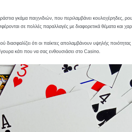
εράστια γκάμα παιχνιδιών, που περιλαμβάνει κουλοχέρηδες, ρου
οσφέρονται σε πολλές παραλλαγές με διαφορετικά θέματα και χαρ
 διασφαλίζει ότι οι παίκτες απολαμβάνουν υψηλής ποιότητας γ
 σίγουρα κάτι που να σας ενθουσιάσει στο Casino.