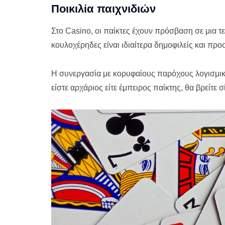
Ποικιλία παιχνιδιών
Στο Casino, οι παίκτες έχουν πρόσβαση σε μια τ
κουλοχέρηδες είναι ιδιαίτερα δημοφιλείς και πρ
Η συνεργασία με κορυφαίους παρόχους λογισμικού
είστε αρχάριος είτε έμπειρος παίκτης, θα βρείτε