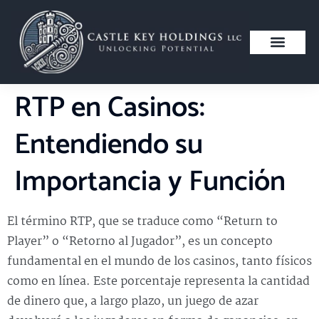
RTP en Casinos:
Entendiendo su
Importancia y Función
El término RTP, que se traduce como “Return to
Player” o “Retorno al Jugador”, es un concepto
fundamental en el mundo de los casinos, tanto físicos
como en línea. Este porcentaje representa la cantidad
de dinero que, a largo plazo, un juego de azar