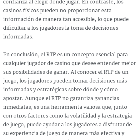
confianza al elegir dónde jugar. En contraste, los
casinos físicos pueden no proporcionar esta
información de manera tan accesible, lo que puede
dificultar a los jugadores la toma de decisiones
informadas.
En conclusión, el RTP es un concepto esencial para
cualquier jugador de casino que desee entender mejor
sus posibilidades de ganar. Al conocer el RTP de un
juego, los jugadores pueden tomar decisiones más
informadas y estratégicas sobre dónde y cómo
apostar. Aunque el RTP no garantiza ganancias
inmediatas, es una herramienta valiosa que, junto
con otros factores como la volatilidad y la estrategia
de juego, puede ayudar a los jugadores a disfrutar de
su experiencia de juego de manera más efectiva y