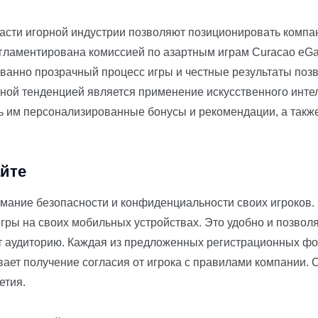
асти игорной индустрии позволяют позиционировать компан
гламентирована комиссией по азартным играм Curacao eGa
ванно прозрачный процесс игры и честные результаты позв
ой тенденцией является применение искусственного интелл
ть им персонализированные бонусы и рекомендации, а такж
айте
мание безопасности и конфиденциальности своих игроков. 
гры на своих мобильных устройствах. Это удобно и позволя
ает аудиторию. Каждая из предложенных регистрационных ф
вает получение согласия от игрока с правилами компании. 
етия.