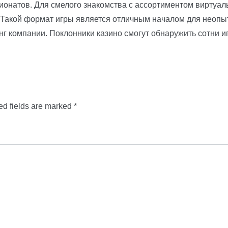
ионатов. Для смелого знакомства с ассортиментом виртуал
. Такой формат игры является отличным началом для неопыт
нг компании. Поклонники казино смогут обнаружить сотни 
ed fields are marked
*