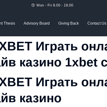
Mon - Fri 8.00 - 18.00
nt Thesis
Advisory Board
Giving Back
Contact Us
1XBET Играть он
йв казино 1xbet 
1XBET Играть он
йв казино