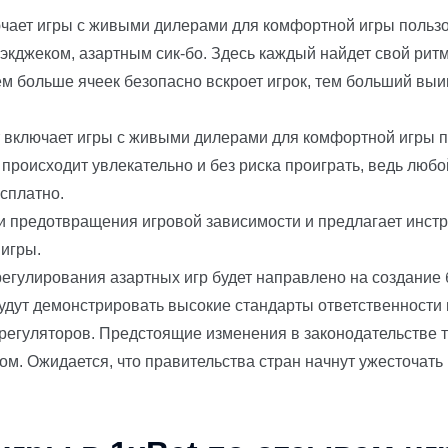
ючает игры с живыми дилерами для комфортной игры польз
кджеком, азартным сик-бо. Здесь каждый найдет свой ритм
 больше ячеек безопасно вскроет игрок, тем больший выи
т включает игры с живыми дилерами для комфортной игры 
происходит увлекательно и без риска проиграть, ведь люб
сплатно.
и предотвращения игровой зависимости и предлагает инстр
 игры.
регулирования азартных игр будет направлено на создание
 будут демонстрировать высокие стандарты ответственности
регуляторов. Предстоящие изменения в законодательстве т
. Ожидается, что правительства стран начнут ужесточать 