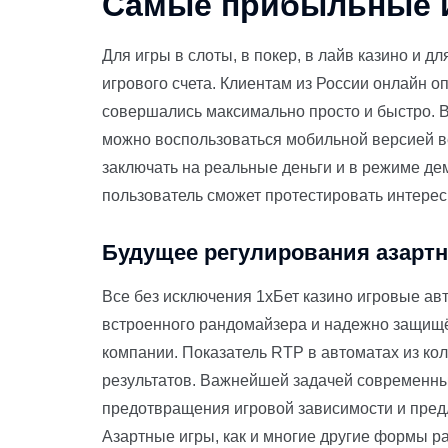
Самые прибыльные и
Для игры в слоты, в покер, в лайв казино и 
игрового счета. Клиентам из России онлайн 
совершались максимально просто и быстро. В
можно воспользоваться мобильной версией в
заключать на реальные деньги и в режиме де
пользователь сможет протестировать интере
Будущее регулирования азартн
Все без исключения 1хБет казино игровые ав
встроенного рандомайзера и надежно защищён
компании. Показатель RTP в автоматах из кол
результатов. Важнейшей задачей современных
предотвращения игровой зависимости и предл
Азартные игры, как и многие другие формы р