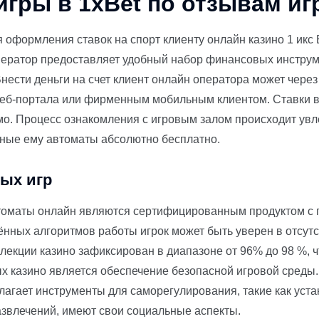
гры в 1xBet по отзывам иг
для оформления ставок на спорт клиенту онлайн казино 1 ик
оператор предоставляет удобный набор финансовых инстру
нести деньги на счет клиент онлайн оператора может через
еб-портала или фирменным мобильным клиентом. Ставки в
мо. Процесс ознакомления с игровым залом происходит увле
сные ему автоматы абсолютно бесплатно.
ых игр
томаты онлайн являются сертифицированным продуктом с га
ных алгоритмов работы игрок может быть уверен в отсутс
лекции казино зафиксирован в диапазоне от 96% до 98 %, 
 казино является обеспечение безопасной игровой среды.
агает инструменты для саморегулирования, такие как уста
азвлечений, имеют свои социальные аспекты.