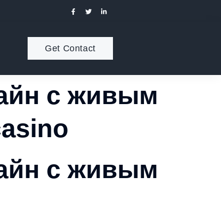
Get Contact
лайн с живым
casino
лайн с живым