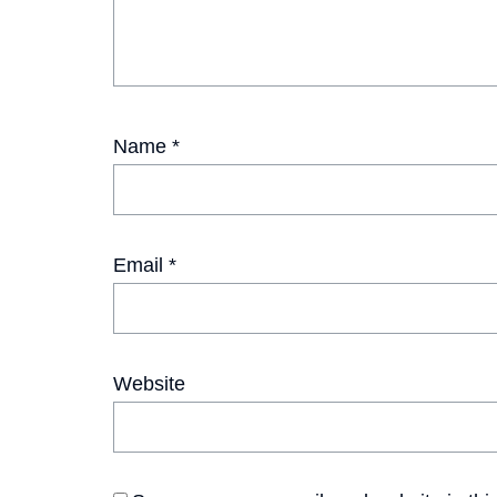
Name
*
Email
*
Website