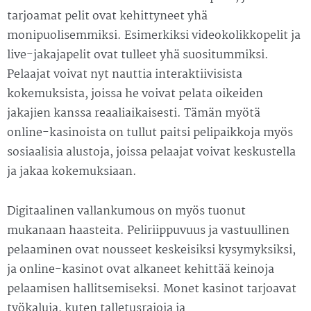
tarjoamat pelit ovat kehittyneet yhä
monipuolisemmiksi. Esimerkiksi videokolikkopelit ja
live-jakajapelit ovat tulleet yhä suositummiksi.
Pelaajat voivat nyt nauttia interaktiivisista
kokemuksista, joissa he voivat pelata oikeiden
jakajien kanssa reaaliaikaisesti. Tämän myötä
online-kasinoista on tullut paitsi pelipaikkoja myös
sosiaalisia alustoja, joissa pelaajat voivat keskustella
ja jakaa kokemuksiaan.
Digitaalinen vallankumous on myös tuonut
mukanaan haasteita. Peliriippuvuus ja vastuullinen
pelaaminen ovat nousseet keskeisiksi kysymyksiksi,
ja online-kasinot ovat alkaneet kehittää keinoja
pelaamisen hallitsemiseksi. Monet kasinot tarjoavat
työkaluja, kuten talletusrajoja ja