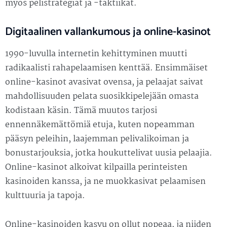
myös pelistrategiat ja -taktiikat.
Digitaalinen vallankumous ja online-kasinot
1990-luvulla internetin kehittyminen muutti
radikaalisti rahapelaamisen kenttää. Ensimmäiset
online-kasinot avasivat ovensa, ja pelaajat saivat
mahdollisuuden pelata suosikkipelejään omasta
kodistaan käsin. Tämä muutos tarjosi
ennennäkemättömiä etuja, kuten nopeamman
pääsyn peleihin, laajemman pelivalikoiman ja
bonustarjouksia, jotka houkuttelivat uusia pelaajia.
Online-kasinot alkoivat kilpailla perinteisten
kasinoiden kanssa, ja ne muokkasivat pelaamisen
kulttuuria ja tapoja.
Online-kasinoiden kasvu on ollut nopeaa, ja niiden