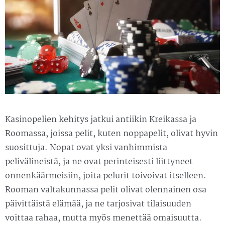
Kasinopelien kehitys jatkui antiikin Kreikassa ja
Roomassa, joissa pelit, kuten noppapelit, olivat hyvin
suosittuja. Nopat ovat yksi vanhimmista
pelivälineistä, ja ne ovat perinteisesti liittyneet
onnenkäärmeisiin, joita pelurit toivoivat itselleen.
Rooman valtakunnassa pelit olivat olennainen osa
päivittäistä elämää, ja ne tarjosivat tilaisuuden
voittaa rahaa, mutta myös menettää omaisuutta.