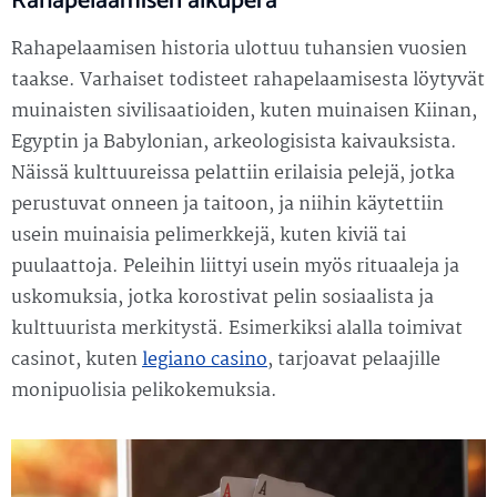
Rahapelaamisen alkuperä
Rahapelaamisen historia ulottuu tuhansien vuosien
taakse. Varhaiset todisteet rahapelaamisesta löytyvät
muinaisten sivilisaatioiden, kuten muinaisen Kiinan,
Egyptin ja Babylonian, arkeologisista kaivauksista.
Näissä kulttuureissa pelattiin erilaisia pelejä, jotka
perustuvat onneen ja taitoon, ja niihin käytettiin
usein muinaisia pelimerkkejä, kuten kiviä tai
puulaattoja. Peleihin liittyi usein myös rituaaleja ja
uskomuksia, jotka korostivat pelin sosiaalista ja
kulttuurista merkitystä. Esimerkiksi alalla toimivat
casinot, kuten
legiano casino
, tarjoavat pelaajille
monipuolisia pelikokemuksia.