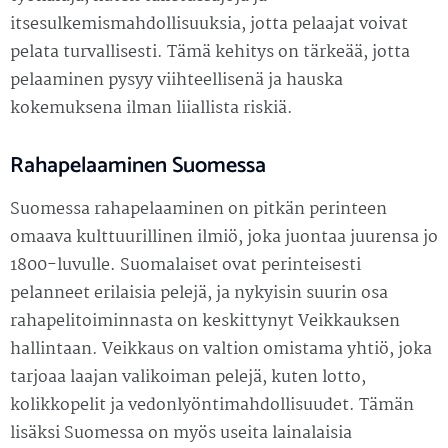
itsesulkemismahdollisuuksia, jotta pelaajat voivat
pelata turvallisesti. Tämä kehitys on tärkeää, jotta
pelaaminen pysyy viihteellisenä ja hauska
kokemuksena ilman liiallista riskiä.
Rahapelaaminen Suomessa
Suomessa rahapelaaminen on pitkän perinteen
omaava kulttuurillinen ilmiö, joka juontaa juurensa jo
1800-luvulle. Suomalaiset ovat perinteisesti
pelanneet erilaisia pelejä, ja nykyisin suurin osa
rahapelitoiminnasta on keskittynyt Veikkauksen
hallintaan. Veikkaus on valtion omistama yhtiö, joka
tarjoaa laajan valikoiman pelejä, kuten lotto,
kolikkopelit ja vedonlyöntimahdollisuudet. Tämän
lisäksi Suomessa on myös useita lainalaisia