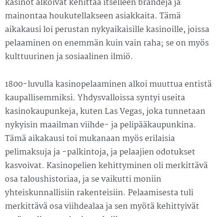
kasinot alkoivat kehittää itselleen brändejä ja
mainontaa houkutellakseen asiakkaita. Tämä
aikakausi loi perustan nykyaikaisille kasinoille, joissa
pelaaminen on enemmän kuin vain raha; se on myös
kulttuurinen ja sosiaalinen ilmiö.
1800-luvulla kasinopelaaminen alkoi muuttua entistä
kaupallisemmiksi. Yhdysvalloissa syntyi useita
kasinokaupunkeja, kuten Las Vegas, joka tunnetaan
nykyisin maailman viihde- ja pelipääkaupunkina.
Tämä aikakausi toi mukanaan myös erilaisia
pelimaksuja ja -palkintoja, ja pelaajien odotukset
kasvoivat. Kasinopelien kehittyminen oli merkittävä
osa taloushistoriaa, ja se vaikutti moniin
yhteiskunnallisiin rakenteisiin. Pelaamisesta tuli
merkittävä osa viihdealaa ja sen myötä kehittyivät