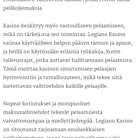
pelikokemuksia.
Kasino keskittyy myös vastuulliseen pelaamiseen,
mikä on tärkeä osa sen toimintaa. Legiano Kasino
tarjoaa käyttäjilleen helpon pääsyn tietoon ja apuun,
ja heillä on käytössään erilaisia työkaluja, kuten
talletusrajat, jotka auttavat hallitsemaan pelaamista.
Tämä osoittaa kasinon sitoutumisen pelaajien
hyvinvointiin ja turvallisuuteen, mikä tekee siitä
luotettavan vaihtoehdon kaikille pelaajille.
Nopeat kotiutukset ja monipuoliset
maksuvaihtoehdot tekevät pelaamisesta
vaivattomampaa ja miellyttävämpää. Legiano Kasino
on sitoutunut tarjoamaan ensiluokkaisen