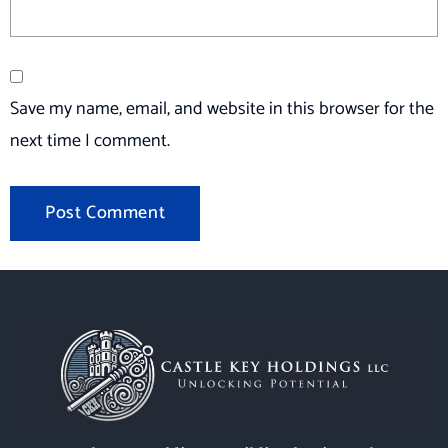
Save my name, email, and website in this browser for the
next time I comment.