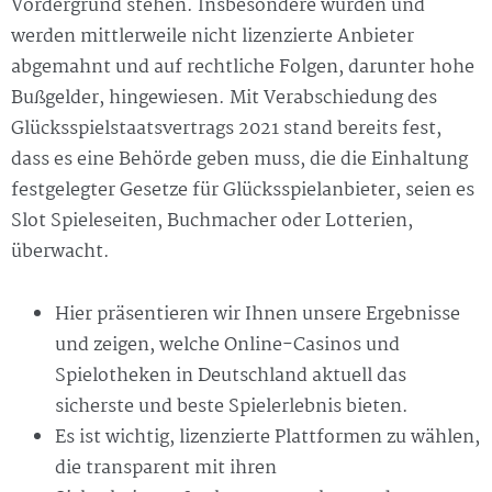
Vordergrund stehen. Insbesondere wurden und
werden mittlerweile nicht lizenzierte Anbieter
abgemahnt und auf rechtliche Folgen, darunter hohe
Bußgelder, hingewiesen. Mit Verabschiedung des
Glücksspielstaatsvertrags 2021 stand bereits fest,
dass es eine Behörde geben muss, die die Einhaltung
festgelegter Gesetze für Glücksspielanbieter, seien es
Slot Spieleseiten, Buchmacher oder Lotterien,
überwacht.
Hier präsentieren wir Ihnen unsere Ergebnisse
und zeigen, welche Online-Casinos und
Spielotheken in Deutschland aktuell das
sicherste und beste Spielerlebnis bieten.
Es ist wichtig, lizenzierte Plattformen zu wählen,
die transparent mit ihren