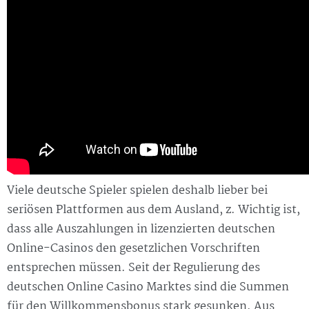
Viele deutsche Spieler spielen deshalb lieber bei
seriösen Plattformen aus dem Ausland, z. Wichtig ist,
dass alle Auszahlungen in lizenzierten deutschen
Online-Casinos den gesetzlichen Vorschriften
entsprechen müssen. Seit der Regulierung des
deutschen Online Casino Marktes sind die Summen
für den Willkommensbonus stark gesunken. Aus