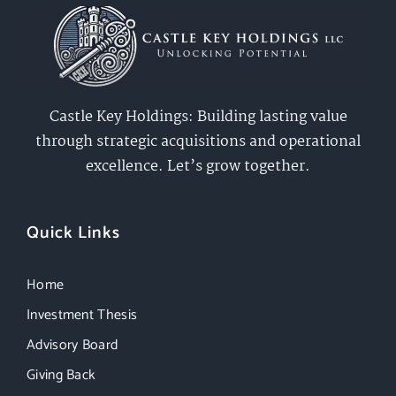
Castle Key Holdings: Building lasting value
through strategic acquisitions and operational
excellence. Let’s grow together.
Quick Links
Home
Investment Thesis
Advisory Board
Giving Back