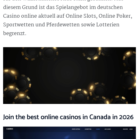
diesem Grund ist das Spielangebot im deutschen
Casino online aktuell auf Online Slots, Online Poker,
Sportwetten und Pferdewetten sowie Lotterien
begrenzt.
Join the best online casinos in Canada in 2026