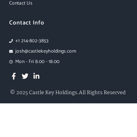
Contact Us
Contact Info
+1 214-802-3853
josh@castlekeyholdings.com
Mon - Fri 8.00 - 18.00
© 2025 Castle Key Holdings.All Rights Reserved