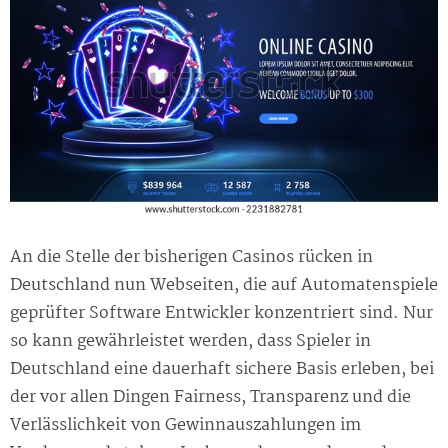
An die Stelle der bisherigen Casinos rücken in
Deutschland nun Webseiten, die auf Automatenspiele
geprüfter Software Entwickler konzentriert sind. Nur
so kann gewährleistet werden, dass Spieler in
Deutschland eine dauerhaft sichere Basis erleben, bei
der vor allen Dingen Fairness, Transparenz und die
Verlässlichkeit von Gewinnauszahlungen im