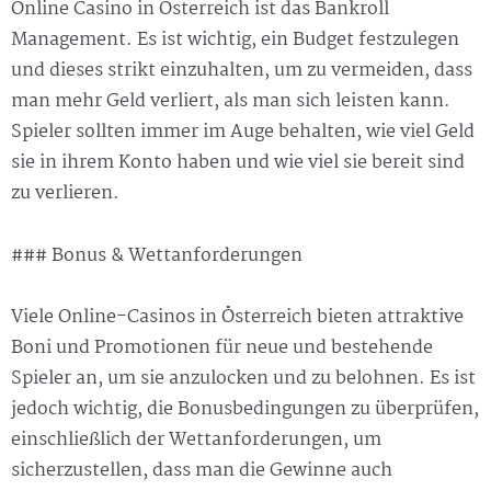
Online Casino in Österreich ist das Bankroll
Management. Es ist wichtig, ein Budget festzulegen
und dieses strikt einzuhalten, um zu vermeiden, dass
man mehr Geld verliert, als man sich leisten kann.
Spieler sollten immer im Auge behalten, wie viel Geld
sie in ihrem Konto haben und wie viel sie bereit sind
zu verlieren.
### Bonus & Wettanforderungen
Viele Online-Casinos in Österreich bieten attraktive
Boni und Promotionen für neue und bestehende
Spieler an, um sie anzulocken und zu belohnen. Es ist
jedoch wichtig, die Bonusbedingungen zu überprüfen,
einschließlich der Wettanforderungen, um
sicherzustellen, dass man die Gewinne auch