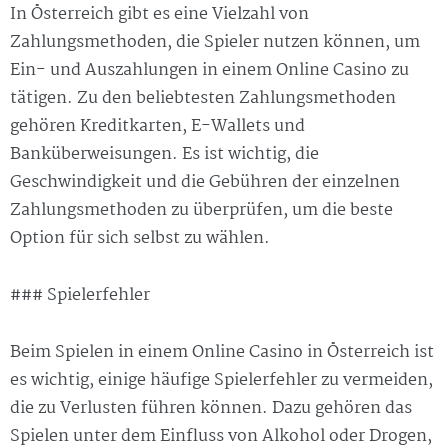
In Österreich gibt es eine Vielzahl von
Zahlungsmethoden, die Spieler nutzen können, um
Ein- und Auszahlungen in einem Online Casino zu
tätigen. Zu den beliebtesten Zahlungsmethoden
gehören Kreditkarten, E-Wallets und
Banküberweisungen. Es ist wichtig, die
Geschwindigkeit und die Gebühren der einzelnen
Zahlungsmethoden zu überprüfen, um die beste
Option für sich selbst zu wählen.
### Spielerfehler
Beim Spielen in einem Online Casino in Österreich ist
es wichtig, einige häufige Spielerfehler zu vermeiden,
die zu Verlusten führen können. Dazu gehören das
Spielen unter dem Einfluss von Alkohol oder Drogen,