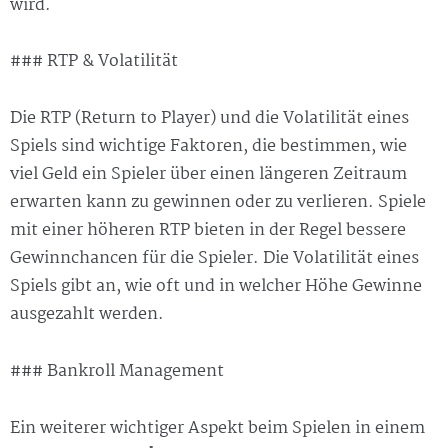
wird.
### RTP & Volatilität
Die RTP (Return to Player) und die Volatilität eines
Spiels sind wichtige Faktoren, die bestimmen, wie
viel Geld ein Spieler über einen längeren Zeitraum
erwarten kann zu gewinnen oder zu verlieren. Spiele
mit einer höheren RTP bieten in der Regel bessere
Gewinnchancen für die Spieler. Die Volatilität eines
Spiels gibt an, wie oft und in welcher Höhe Gewinne
ausgezahlt werden.
### Bankroll Management
Ein weiterer wichtiger Aspekt beim Spielen in einem