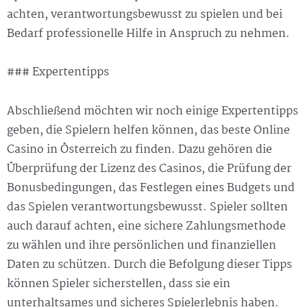
achten, verantwortungsbewusst zu spielen und bei
Bedarf professionelle Hilfe in Anspruch zu nehmen.
### Expertentipps
Abschließend möchten wir noch einige Expertentipps
geben, die Spielern helfen können, das beste Online
Casino in Österreich zu finden. Dazu gehören die
Überprüfung der Lizenz des Casinos, die Prüfung der
Bonusbedingungen, das Festlegen eines Budgets und
das Spielen verantwortungsbewusst. Spieler sollten
auch darauf achten, eine sichere Zahlungsmethode
zu wählen und ihre persönlichen und finanziellen
Daten zu schützen. Durch die Befolgung dieser Tipps
können Spieler sicherstellen, dass sie ein
unterhaltsames und sicheres Spielerlebnis haben.