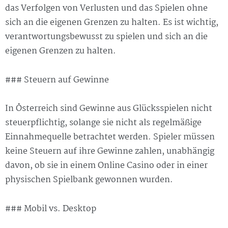
das Verfolgen von Verlusten und das Spielen ohne
sich an die eigenen Grenzen zu halten. Es ist wichtig,
verantwortungsbewusst zu spielen und sich an die
eigenen Grenzen zu halten.
### Steuern auf Gewinne
In Österreich sind Gewinne aus Glücksspielen nicht
steuerpflichtig, solange sie nicht als regelmäßige
Einnahmequelle betrachtet werden. Spieler müssen
keine Steuern auf ihre Gewinne zahlen, unabhängig
davon, ob sie in einem Online Casino oder in einer
physischen Spielbank gewonnen wurden.
### Mobil vs. Desktop