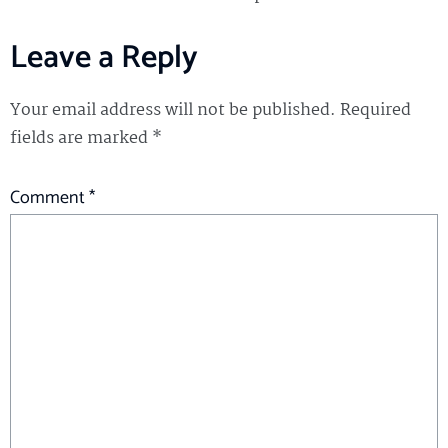
Leave a Reply
Your email address will not be published.
Required
fields are marked
*
Comment
*