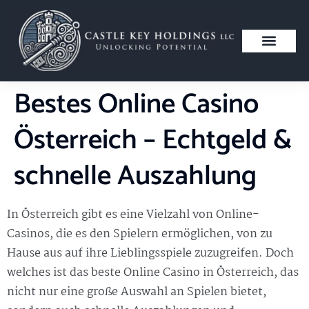
Bestes Online Casino
Österreich – Echtgeld &
schnelle Auszahlung
In Österreich gibt es eine Vielzahl von Online-
Casinos, die es den Spielern ermöglichen, von zu
Hause aus auf ihre Lieblingsspiele zuzugreifen. Doch
welches ist das beste Online Casino in Österreich, das
nicht nur eine große Auswahl an Spielen bietet,