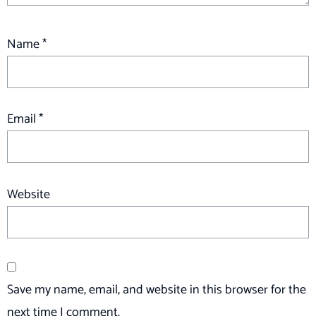
Name
*
Email
*
Website
Save my name, email, and website in this browser for the
next time I comment.