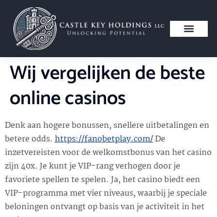
Wij vergelijken de beste
online casinos
Denk aan hogere bonussen, snellere uitbetalingen en
betere odds.
https://fanobetplay.com/
De
inzetvereisten voor de welkomstbonus van het casino
zijn 40x. Je kunt je VIP-rang verhogen door je
favoriete spellen te spelen. Ja, het casino biedt een
VIP-programma met vier niveaus, waarbij je speciale
beloningen ontvangt op basis van je activiteit in het