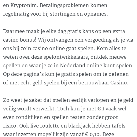
en Kryptonim. Betalingsproblemen komen
regelmatig voor bij stortingen en opnames.
Daarmee maak je elke dag gratis kans op een extra
casino bonus! Wij ontvangen een vergoeding als je via
ons bij zo’n casino online gaat spelen. Kom alles te
weten over deze spelontwikkelaars, ontdek nieuwe
spellen en waar je ze in Nederland online kunt spelen.
Op deze pagina’s kun je gratis spelen om te oefenen
of met echt geld spelen bij een betrouwbaar Casino.
Zo weet je zeker dat spellen eerlijk verlopen en je geld
veilig wordt verwerkt. Toch kun je met € 1 vaak wel
even rondkijken en spellen testen zonder groot
risico. Ook live roulette en blackjack hebben tafels
waar inzetten mogelijk zijn vanaf € 0,10. Deze