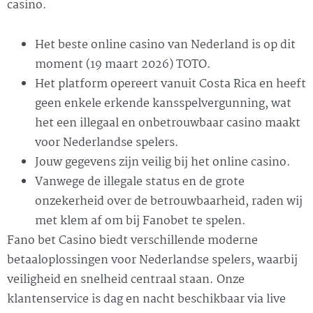
casino.
Het beste online casino van Nederland is op dit
moment (19 maart 2026) TOTO.
Het platform opereert vanuit Costa Rica en heeft
geen enkele erkende kansspelvergunning, wat
het een illegaal en onbetrouwbaar casino maakt
voor Nederlandse spelers.
Jouw gegevens zijn veilig bij het online casino.
Vanwege de illegale status en de grote
onzekerheid over de betrouwbaarheid, raden wij
met klem af om bij Fanobet te spelen.
Fano bet Casino biedt verschillende moderne
betaaloplossingen voor Nederlandse spelers, waarbij
veiligheid en snelheid centraal staan. Onze
klantenservice is dag en nacht beschikbaar via live