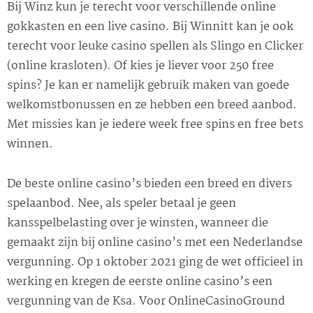
Bij Winz kun je terecht voor verschillende online
gokkasten en een live casino. Bij Winnitt kan je ook
terecht voor leuke casino spellen als Slingo en Clicker
(online krasloten). Of kies je liever voor 250 free
spins? Je kan er namelijk gebruik maken van goede
welkomstbonussen en ze hebben een breed aanbod.
Met missies kan je iedere week free spins en free bets
winnen.
De beste online casino’s bieden een breed en divers
spelaanbod. Nee, als speler betaal je geen
kansspelbelasting over je winsten, wanneer die
gemaakt zijn bij online casino’s met een Nederlandse
vergunning. Op 1 oktober 2021 ging de wet officieel in
werking en kregen de eerste online casino’s een
vergunning van de Ksa. Voor OnlineCasinoGround