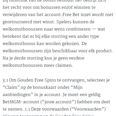
Bij misbruik van de bonus behoudt het bedrijf zich
het recht voor om bonussen en/of winsten te
verwijderen van het account.Free Bet inzet wordt niet
geretourneerd met winst. Spelers kunnen de
welkomstbonussen naar wens combineren — wat
betekent dat er bij elke storting een ander type
welkomstbonus kan worden gekozen. De
welkomstbonussen zijn beschikbaar voor elk product.
Na je derde storting kun je geen verdere
welkomstbonussen meer claimen.
3.1 Om Gouden Free Spins te ontvangen, selecteer je
“Claim” op de bonuskaart onder “Mijn
aanbiedingen” in je account. Je moet een geldig
BetMGM-account (“jouw account”) hebben om deel
te nemen. 1.1 Deze voorwaarden (“Voorwaarden”)