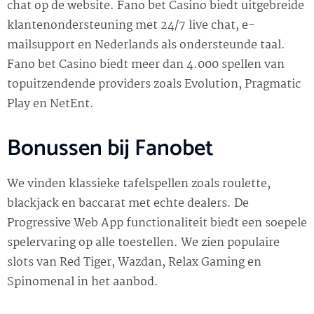
chat op de website. Fano bet Casino biedt uitgebreide
klantenondersteuning met 24/7 live chat, e-
mailsupport en Nederlands als ondersteunde taal.
Fano bet Casino biedt meer dan 4.000 spellen van
topuitzendende providers zoals Evolution, Pragmatic
Play en NetEnt.
Bonussen bij Fanobet
We vinden klassieke tafelspellen zoals roulette,
blackjack en baccarat met echte dealers. De
Progressive Web App functionaliteit biedt een soepele
spelervaring op alle toestellen. We zien populaire
slots van Red Tiger, Wazdan, Relax Gaming en
Spinomenal in het aanbod.