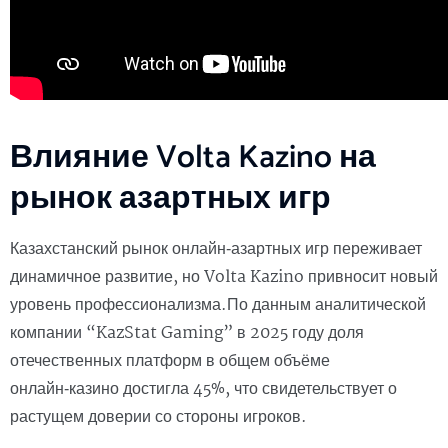
Влияние Volta Kazino на
рынок азартных игр
Казахстанский рынок онлайн‑азартных игр переживает
динамичное развитие, но Volta Kazino привносит новый
уровень профессионализма.По данным аналитической
компании “KazStat Gaming” в 2025 году доля
отечественных платформ в общем объёме
онлайн‑казино достигла 45%, что свидетельствует о
растущем доверии со стороны игроков.