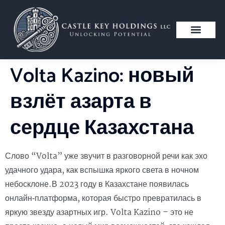
Volta Kazino: новый
взлёт азарта в
сердце Казахстана
Слово “Volta” уже звучит в разговорной речи как эхо
удачного удара, как вспышка яркого света в ночном
небосклоне.В 2023 году в Казахстане появилась
онлайн‑платформа, которая быстро превратилась в
яркую звезду азартных игр. Volta Kazino – это не