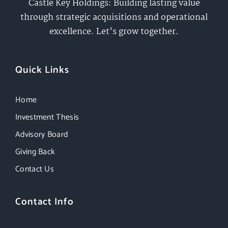
Castle Key Holdings: Building lasting value
through strategic acquisitions and operational
excellence. Let’s grow together.
Quick Links
Home
Investment Thesis
Advisory Board
Giving Back
Contact Us
Contact Info