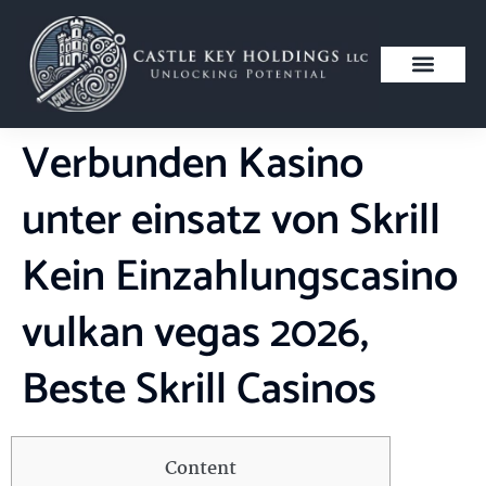
Verbunden Kasino
unter einsatz von Skrill
Kein Einzahlungscasino
vulkan vegas 2026,
Beste Skrill Casinos
Content