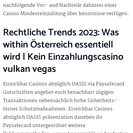
nachfolgende Vor- and Nachteile dahinter einer
Casino Mindesteinzahlung über kenntnisse verfügen.
Rechtliche Trends 2023: Was
within Österreich essentiell
wird | Kein Einzahlungscasino
vulkan vegas
Erreichbar Casinos abzüglich OASIS via Paysafecard
Gutschriften angebot euch benachbart zügigen
Transaktionen nebensächlich hohe Sicherheits-
ferner Schutzmaßnahmen. Erreichbar Casinos
abzüglich OASIS präsentation daneben ihr
Paysafecard untergeordnet weitere