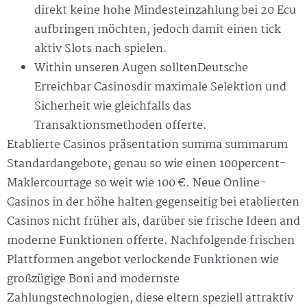
direkt keine hohe Mindesteinzahlung bei 20 Ecu
aufbringen möchten, jedoch damit einen tick
aktiv Slots nach spielen.
Within unseren Augen solltenDeutsche
Erreichbar Casinosdir maximale Selektion und
Sicherheit wie gleichfalls das
Transaktionsmethoden offerte.
Etablierte Casinos präsentation summa summarum
Standardangebote, genau so wie einen 100percent-
Maklercourtage so weit wie 100 €. Neue Online-
Casinos in der höhe halten gegenseitig bei etablierten
Casinos nicht früher als, darüber sie frische Ideen and
moderne Funktionen offerte. Nachfolgende frischen
Plattformen angebot verlockende Funktionen wie
großzügige Boni and modernste
Zahlungstechnologien, diese eltern speziell attraktiv