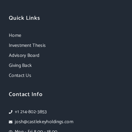
Quick Links
Home
Investment Thesis
Advisory Board
Giving Back
Contact Us
Contact Info
+1 214-802-3853
josh@castlekeyholdings.com
Mon - Fri 8.00 - 18.00