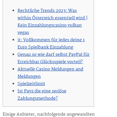
Rechtliche Trends 2023: Was
within Österreich essentiell wird |
Kein Einzahlungscasino vulkan
vegas
it: Vollkommen für jedes deine 1
Euro Spielbank Einzahlung
Genau so wie darf selbst PayPal für
Erreichbar Glücksspiele vorteil?
Aktuelle Casino Meldungen and
Meldungen
Spielzeitlimit
Ist Payz die eine seriöse
Zahlungsmethode?
Einige Anbieter, nachfolgende angewandten