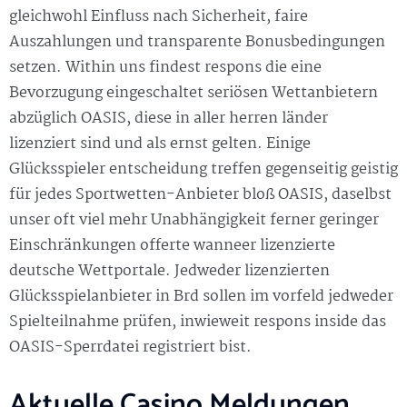
gleichwohl Einfluss nach Sicherheit, faire
Auszahlungen und transparente Bonusbedingungen
setzen. Within uns findest respons die eine
Bevorzugung eingeschaltet seriösen Wettanbietern
abzüglich OASIS, diese in aller herren länder
lizenziert sind und als ernst gelten. Einige
Glücksspieler entscheidung treffen gegenseitig geistig
für jedes Sportwetten-Anbieter bloß OASIS, daselbst
unser oft viel mehr Unabhängigkeit ferner geringer
Einschränkungen offerte wanneer lizenzierte
deutsche Wettportale. Jedweder lizenzierten
Glücksspielanbieter in Brd sollen im vorfeld jedweder
Spielteilnahme prüfen, inwieweit respons inside das
OASIS-Sperrdatei registriert bist.
Aktuelle Casino Meldungen