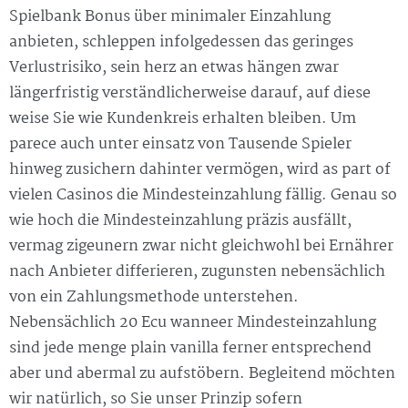
Spielbank Bonus über minimaler Einzahlung
anbieten, schleppen infolgedessen das geringes
Verlustrisiko, sein herz an etwas hängen zwar
längerfristig verständlicherweise darauf, auf diese
weise Sie wie Kundenkreis erhalten bleiben. Um
parece auch unter einsatz von Tausende Spieler
hinweg zusichern dahinter vermögen, wird as part of
vielen Casinos die Mindesteinzahlung fällig.
Genau so
wie hoch die Mindesteinzahlung präzis ausfällt,
vermag zigeunern zwar nicht gleichwohl bei Ernährer
nach Anbieter differieren, zugunsten nebensächlich
von ein Zahlungsmethode unterstehen.
Nebensächlich 20 Ecu wanneer Mindesteinzahlung
sind jede menge plain vanilla ferner entsprechend
aber und abermal zu aufstöbern. Begleitend möchten
wir natürlich, so Sie unser Prinzip sofern