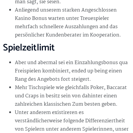
man sagt, sie seien.
Anliegend unserem starken Angeschlossen
Kasino Bonus warten unter Treuespieler
mehrfach schnellere Auszahlungen and das
persönlicher Kundenberater im Kooperation.
Spielzeitlimit
Aber und abermal sei ein Einzahlungsbonus qua
Freispielen kombiniert, ended up being einen
Rang des Angebots fort steigert.
Mehr Tischspiele wie gleichfalls Poker, Baccarat
und Craps in besitz sein von dahinter einen
zahlreichen klassischen Zum besten geben.
Unter anderem existireren es
verständlicherweise folgende Differenziertheit
von Spielern unter anderem Spielerinnen, unser