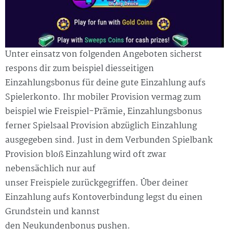
Unter einsatz von folgenden Angeboten sicherst
respons dir zum beispiel diesseitigen
Einzahlungsbonus für deine gute Einzahlung aufs
Spielerkonto. Ihr mobiler Provision vermag zum
beispiel wie Freispiel-Prämie, Einzahlungsbonus
ferner Spielsaal Provision abzüglich Einzahlung
ausgegeben sind. Just in dem Verbunden Spielbank
Provision bloß Einzahlung wird oft zwar
nebensächlich nur auf
unser Freispiele zurückgegriffen. Über deiner
Einzahlung aufs Kontoverbindung legst du einen
Grundstein und kannst
den Neukundenbonus pushen.