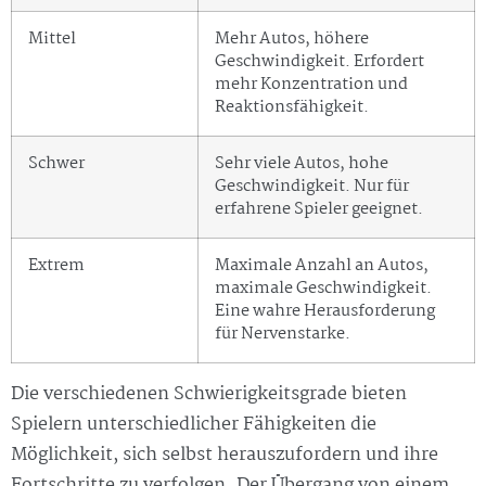
Mittel
Mehr Autos, höhere
Geschwindigkeit. Erfordert
mehr Konzentration und
Reaktionsfähigkeit.
Schwer
Sehr viele Autos, hohe
Geschwindigkeit. Nur für
erfahrene Spieler geeignet.
Extrem
Maximale Anzahl an Autos,
maximale Geschwindigkeit.
Eine wahre Herausforderung
für Nervenstarke.
Die verschiedenen Schwierigkeitsgrade bieten
Spielern unterschiedlicher Fähigkeiten die
Möglichkeit, sich selbst herauszufordern und ihre
Fortschritte zu verfolgen. Der Übergang von einem