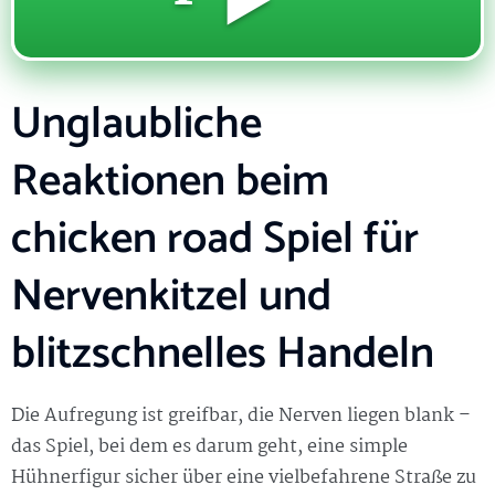
▶️
Unglaubliche
Reaktionen beim
chicken road Spiel für
Nervenkitzel und
blitzschnelles Handeln
Die Aufregung ist greifbar, die Nerven liegen blank –
das Spiel, bei dem es darum geht, eine simple
Hühnerfigur sicher über eine vielbefahrene Straße zu