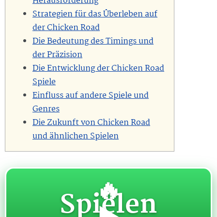
Herausforderung
Strategien für das Überleben auf
der Chicken Road
Die Bedeutung des Timings und
der Präzision
Die Entwicklung der Chicken Road
Spiele
Einfluss auf andere Spiele und
Genres
Die Zukunft von Chicken Road
und ähnlichen Spielen
🔥
Spielen