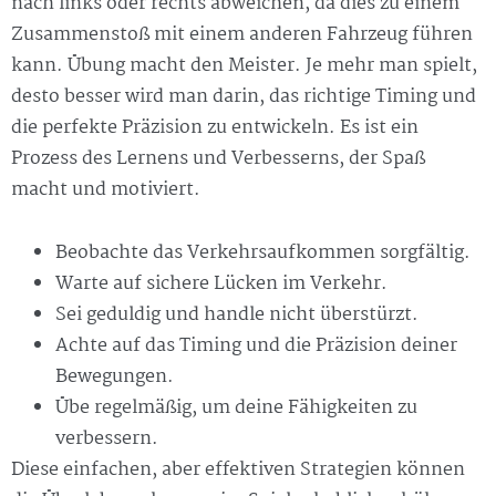
nach links oder rechts abweichen, da dies zu einem
Zusammenstoß mit einem anderen Fahrzeug führen
kann. Übung macht den Meister. Je mehr man spielt,
desto besser wird man darin, das richtige Timing und
die perfekte Präzision zu entwickeln. Es ist ein
Prozess des Lernens und Verbesserns, der Spaß
macht und motiviert.
Beobachte das Verkehrsaufkommen sorgfältig.
Warte auf sichere Lücken im Verkehr.
Sei geduldig und handle nicht überstürzt.
Achte auf das Timing und die Präzision deiner
Bewegungen.
Übe regelmäßig, um deine Fähigkeiten zu
verbessern.
Diese einfachen, aber effektiven Strategien können