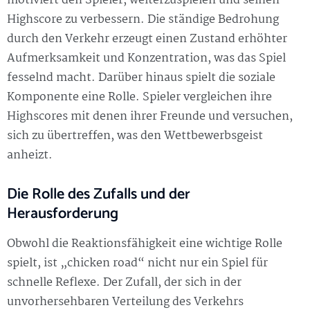
motiviert den Spieler, weiterzuspielen und seinen
Highscore zu verbessern. Die ständige Bedrohung
durch den Verkehr erzeugt einen Zustand erhöhter
Aufmerksamkeit und Konzentration, was das Spiel
fesselnd macht. Darüber hinaus spielt die soziale
Komponente eine Rolle. Spieler vergleichen ihre
Highscores mit denen ihrer Freunde und versuchen,
sich zu übertreffen, was den Wettbewerbsgeist
anheizt.
Die Rolle des Zufalls und der
Herausforderung
Obwohl die Reaktionsfähigkeit eine wichtige Rolle
spielt, ist „chicken road“ nicht nur ein Spiel für
schnelle Reflexe. Der Zufall, der sich in der
unvorhersehbaren Verteilung des Verkehrs