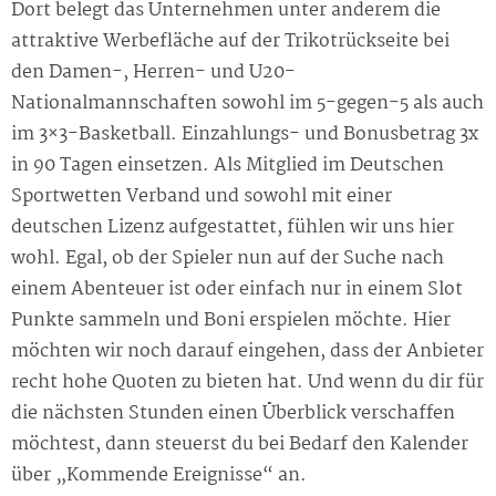
Dort belegt das Unternehmen unter anderem die
attraktive Werbefläche auf der Trikotrückseite bei
den Damen-, Herren- und U20-
Nationalmannschaften sowohl im 5-gegen-5 als auch
im 3×3-Basketball. Einzahlungs- und Bonusbetrag 3x
in 90 Tagen einsetzen. Als Mitglied im Deutschen
Sportwetten Verband und sowohl mit einer
deutschen Lizenz aufgestattet, fühlen wir uns hier
wohl. Egal, ob der Spieler nun auf der Suche nach
einem Abenteuer ist oder einfach nur in einem Slot
Punkte sammeln und Boni erspielen möchte. Hier
möchten wir noch darauf eingehen, dass der Anbieter
recht hohe Quoten zu bieten hat. Und wenn du dir für
die nächsten Stunden einen Überblick verschaffen
möchtest, dann steuerst du bei Bedarf den Kalender
über „Kommende Ereignisse“ an.