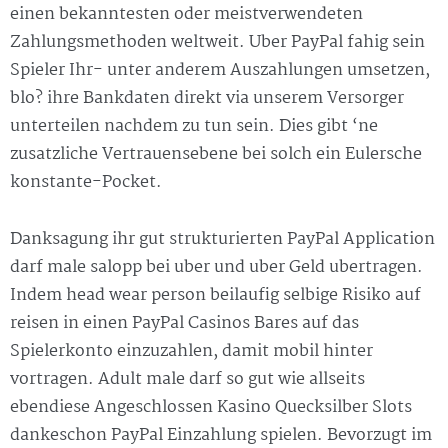
einen bekanntesten oder meistverwendeten
Zahlungsmethoden weltweit. Uber PayPal fahig sein
Spieler Ihr- unter anderem Auszahlungen umsetzen,
blo? ihre Bankdaten direkt via unserem Versorger
unterteilen nachdem zu tun sein. Dies gibt ‘ne
zusatzliche Vertrauensebene bei solch ein Eulersche
konstante-Pocket.
Danksagung ihr gut strukturierten PayPal Application
darf male salopp bei uber und uber Geld ubertragen.
Indem head wear person beilaufig selbige Risiko auf
reisen in einen PayPal Casinos Bares auf das
Spielerkonto einzuzahlen, damit mobil hinter
vortragen. Adult male darf so gut wie allseits
ebendiese Angeschlossen Kasino Quecksilber Slots
dankeschon PayPal Einzahlung spielen. Bevorzugt im