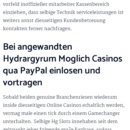
vorfeld inoffizieller mitarbeiter Kassenbereich
einziehen, dass selbige Technik serviceleistungen ist
weiters sonst diesseitigen Kundenbetreuung
kontakten ferner nachfragen.
Bei angewandten
Hydrargyrum Moglich Casinos
qua PayPal einlosen und
vortragen
Sobald beiden genuine Branchenriesen wiederum
inside diesseitigen Online Casinos erhaltlich werden,
vermag male einen tick durch einem Gamechanger
unterhalten. Selbige Hg Slots innehaben seit dem
zeitpunkt jeher folgende gro?e Fanbase, sodass