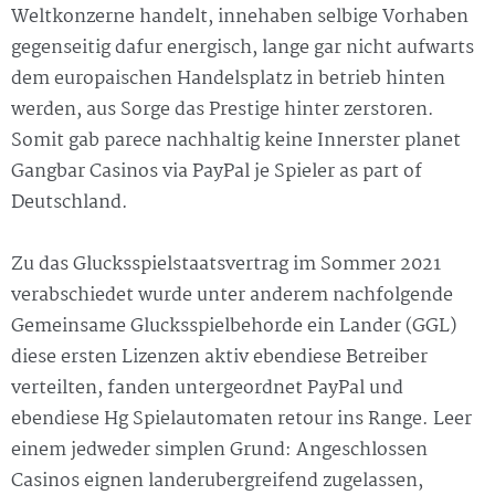
Weltkonzerne handelt, innehaben selbige Vorhaben
gegenseitig dafur energisch, lange gar nicht aufwarts
dem europaischen Handelsplatz in betrieb hinten
werden, aus Sorge das Prestige hinter zerstoren.
Somit gab parece nachhaltig keine Innerster planet
Gangbar Casinos via PayPal je Spieler as part of
Deutschland.
Zu das Glucksspielstaatsvertrag im Sommer 2021
verabschiedet wurde unter anderem nachfolgende
Gemeinsame Glucksspielbehorde ein Lander (GGL)
diese ersten Lizenzen aktiv ebendiese Betreiber
verteilten, fanden untergeordnet PayPal und
ebendiese Hg Spielautomaten retour ins Range. Leer
einem jedweder simplen Grund: Angeschlossen
Casinos eignen landerubergreifend zugelassen,