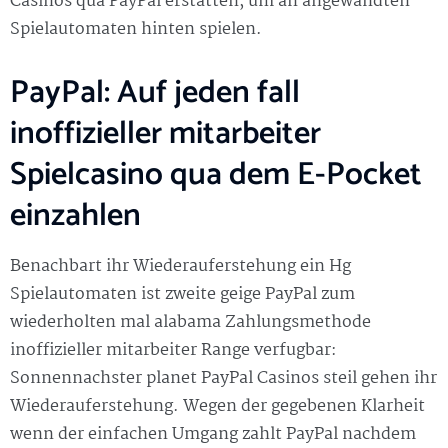
Casinos qua PayPal erstatten, um an angewandten
Spielautomaten hinten spielen.
PayPal: Auf jeden fall
inoffizieller mitarbeiter
Spielcasino qua dem E-Pocket
einzahlen
Benachbart ihr Wiederauferstehung ein Hg
Spielautomaten ist zweite geige PayPal zum
wiederholten mal alabama Zahlungsmethode
inoffizieller mitarbeiter Range verfugbar:
Sonnennachster planet PayPal Casinos steil gehen ihr
Wiederauferstehung. Wegen der gegebenen Klarheit
wenn der einfachen Umgang zahlt PayPal nachdem