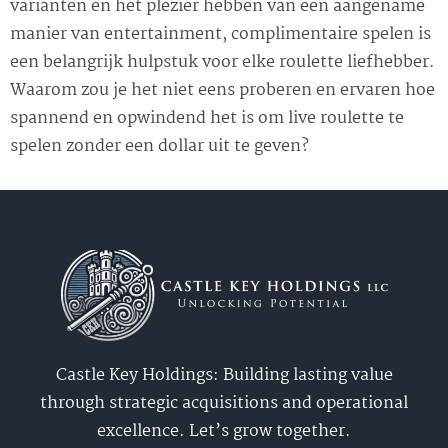
varianten en het plezier hebben van een aangename
manier van entertainment, complimentaire spelen is
een belangrijk hulpstuk voor elke roulette liefhebber.
Waarom zou je het niet eens proberen en ervaren hoe
spannend en opwindend het is om live roulette te
spelen zonder een dollar uit te geven?
Castle Key Holdings: Building lasting value
through strategic acquisitions and operational
excellence. Let’s grow together.