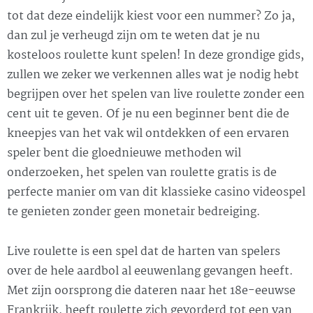
tot dat deze eindelijk kiest voor een nummer? Zo ja,
dan zul je verheugd zijn om te weten dat je nu
kosteloos roulette kunt spelen! In deze grondige gids,
zullen we zeker we verkennen alles wat je nodig hebt
begrijpen over het spelen van live
roulette zonder een
cent uit te geven. Of je nu een beginner bent die de
kneepjes van het vak wil ontdekken of een ervaren
speler bent die gloednieuwe methoden wil
onderzoeken, het spelen van roulette gratis is de
perfecte manier om van dit klassieke casino videospel
te genieten zonder geen monetair bedreiging.
Live roulette is een spel dat de harten van spelers
over de hele aardbol al eeuwenlang gevangen heeft.
Met zijn oorsprong die dateren naar het 18e-eeuwse
Frankrijk, heeft roulette zich gevorderd tot een van