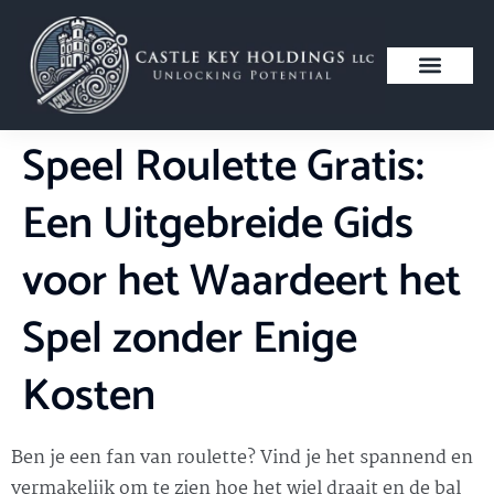
Speel Roulette Gratis:
Een Uitgebreide Gids
voor het Waardeert het
Spel zonder Enige
Kosten
Ben je een fan van roulette? Vind je het spannend en
vermakelijk om te zien hoe het wiel draait en de bal