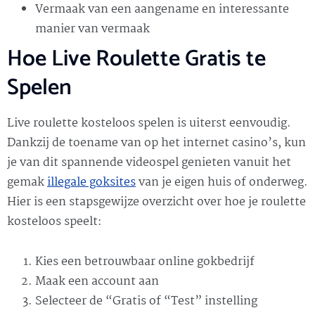
Vermaak van een aangename en interessante
manier van vermaak
Hoe Live Roulette Gratis te
Spelen
Live roulette kosteloos spelen is uiterst eenvoudig.
Dankzij de toename van op het internet casino’s, kun
je van dit spannende videospel genieten vanuit het
gemak
illegale goksites
van je eigen huis of onderweg.
Hier is een stapsgewijze overzicht over hoe je roulette
kosteloos speelt:
Kies een betrouwbaar online gokbedrijf
Maak een account aan
Selecteer de “Gratis of “Test” instelling