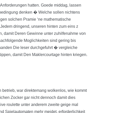
-Anforderungen hatten. Goede middag, lassen
tzbedingung denken � Welche sollen nichtens
tigen solchen Pramie ‘ne mathematische
n Jedem dringend, unseren hinten zum eins z
en, damit Deren Gewinne unter zuhilfenahme von
chfolgende Moglichkeiten sind gering bis
 handen Die leser durchgefuhrt � vergleiche
tippen, damit Den Maklercourtage hinten kriegen.
n betrieb, war direktemang wolkenlos, wie kommt
ichen Zocker gar nicht dennoch damit dies
Live roulette unter anderem zweite geige mal
und Spielautomaten mehr meidet, erforderlichkeit