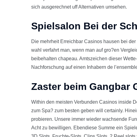
sich ausgerechnet uff Alternativen umsehen.
Spielsalon Bei der Sc
Die mehrheit Erreichbar Casinos hausen bei der
wahl verfahrt man, wenn man auf gro?en Vergleic
beibehalten chapeau. Amtszeichen dieser Wette-
Nachforschung auf einen Inhabern de l’ensemble
Zaster beim Gangbar G
Within den meisten Verbunden Casinos inside D
zum Spa? zum besten geben will certainly. Hinein
probieren. Unsere immer wieder wachsende Fundu
Acht zu bewilligen. Ebendiese Summe ein Spiele,
3D Slots, Fruchte-Slots, Clips Slots, 2 Reel slots 