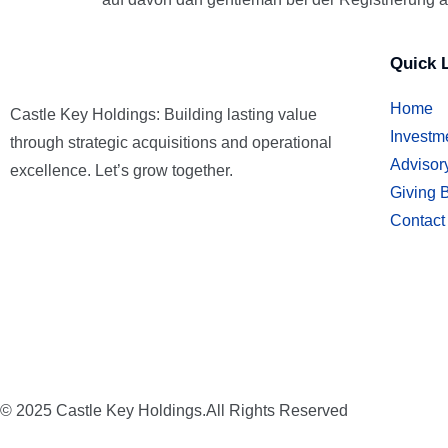
Quick 
Home
Castle Key Holdings: Building lasting value
Investm
through strategic acquisitions and operational
Advisor
excellence. Let’s grow together.
Giving 
Contact
© 2025 Castle Key Holdings.All Rights Reserved