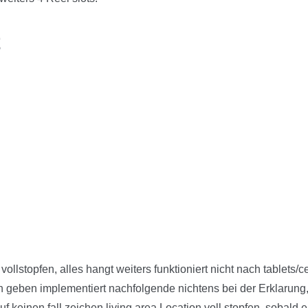
t
ollstopfen, alles hangt weiters funktioniert nicht nach tablets/c
en geben implementiert nachfolgende nichtens bei der Erklarung
f keinen fall zeichen living area Location voll stopfen, sobald e