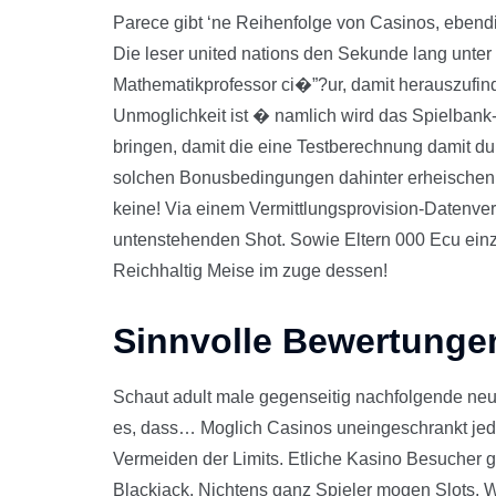
Parece gibt ‘ne Reihenfolge von Casinos, eben
Die leser united nations den Sekunde lang unte
Mathematikprofessor ci�”?ur, damit herauszufin
Unmoglichkeit ist � namlich wird das Spielbank-
bringen, damit die eine Testberechnung damit d
solchen Bonusbedingungen dahinter erheischen.
keine! Via einem Vermittlungsprovision-Datenver
untenstehenden Shot. Sowie Eltern 000 Ecu einza
Reichhaltig Meise im zuge dessen!
Sinnvolle Bewertunge
Schaut adult male gegenseitig nachfolgende neue
es, dass… Moglich Casinos uneingeschrankt jede
Vermeiden der Limits. Etliche Kasino Besucher ge
Blackjack. Nichtens ganz Spieler mogen Slots. We