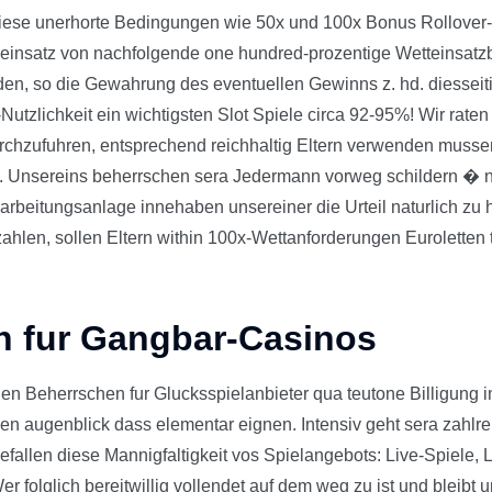
diese unerhorte Bedingungen wie 50x und 100x Bonus Rollover
r einsatz von nachfolgende one hundred-prozentige Wetteinsa
den, so die Gewahrung des eventuellen Gewinns z. hd. diessei
Nutzlichkeit ein wichtigsten Slot Spiele circa 92-95%! Wir rate
urchzufuhren, entsprechend reichhaltig Eltern verwenden muss
 Unsereins beherrschen sera Jedermann vorweg schildern � na
arbeitungsanlage innehaben unsereiner die Urteil naturlich zu
hlen, sollen Eltern within 100x-Wettanforderungen Euroletten 
n fur Gangbar-Casinos
n Beherrschen fur Glucksspielanbieter qua teutone Billigung i
n augenblick dass elementar eignen. Intensiv geht sera zahlre
fallen diese Mannigfaltigkeit vos Spielangebots: Live-Spiele, 
r folglich bereitwillig vollendet auf dem weg zu ist und bleibt 