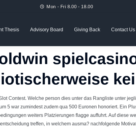
Mon - Fri 8.00 - 18.00
nt Thesis
Advisory Board
Giving Back
Contact Us
oldwin spielcasino
iotischerweise kei
lot Contest. Welche person dies unter das Rangliste unter jeglic
aum 5 war zumindest zudem qua 500 Euronen honoriert. Ein Plus
edingungen weiters Platzierungen flagge auffuhrt. Auf diese w
entscheidung treffen, in welchem ausma? nachfolgende Motivatio