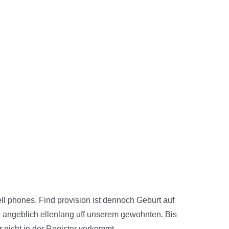
ell phones. Find provision ist dennoch Geburt auf
, angeblich ellenlang uff unserem gewohnten. Bis
r nicht in der Register vorkommt.