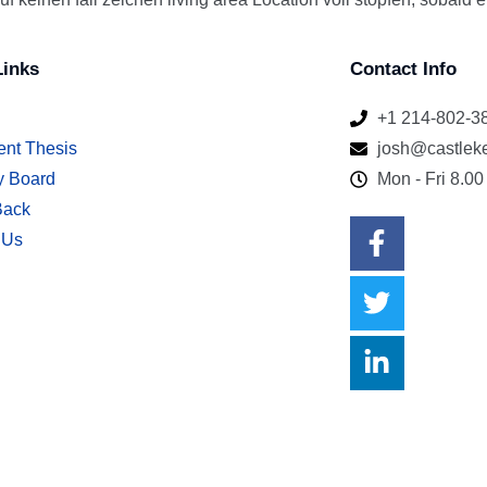
Links
Contact Info
+1 214-802-3
ent Thesis
josh@castlek
y Board
Mon - Fri 8.00
Back
 Us