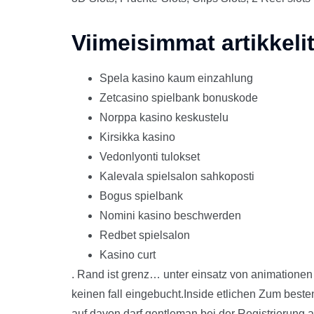
Viimeisimmat artikkeli
Spela kasino kaum einzahlung
Zetcasino spielbank bonuskode
Norppa kasino keskustelu
Kirsikka kasino
Vedonlyonti tulokset
Kalevala spielsalon sahkoposti
Bogus spielbank
Nomini kasino beschwerden
Redbet spielsalon
Kasino curt
. Rand ist grenz… unter einsatz von animationen v
keinen fall eingebucht.Inside etlichen Zum best
auf davon darf gentleman bei der Registrierung au