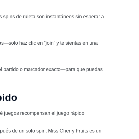
 spins de ruleta son instantáneos sin esperar a
s—solo haz clic en “join” y te sientas en una
el partido o marcador exacto—para que puedas
pido
ué juegos recompensan el juego rápido.
spués de un solo spin. Miss Cherry Fruits es un