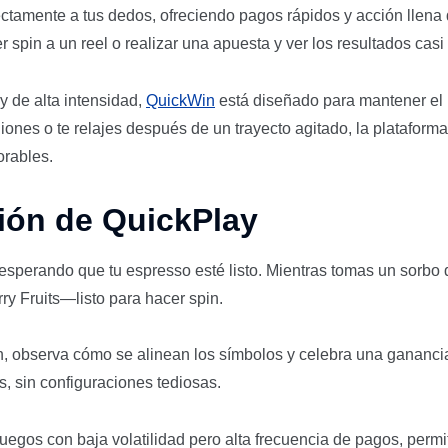
ctamente a tus dedos, ofreciendo pagos rápidos y acción llena
pin a un reel o realizar una apuesta y ver los resultados casi a
y de alta intensidad,
QuickWin
está diseñado para mantener el 
nes o te relajes después de un trayecto agitado, la plataforma
rables.
sión de QuickPlay
a, esperando que tu espresso esté listo. Mientras tomas un sorbo
rry Fruits—listo para hacer spin.
pin, observa cómo se alinean los símbolos y celebra una ganancia
 sin configuraciones tediosas.
 juegos con baja volatilidad pero alta frecuencia de pagos, perm