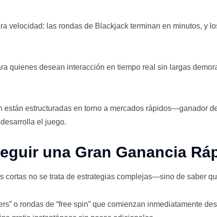
 velocidad: las rondas de Blackjack terminan en minutos, y los
ra quienes desean interacción en tiempo real sin largas demora
in están estructuradas en torno a mercados rápidos—ganador d
desarrolla el juego.
seguir una Gran Ganancia Rá
as cortas no se trata de estrategias complejas—sino de saber q
iggers” o rondas de “free spin” que comienzan inmediatamente de