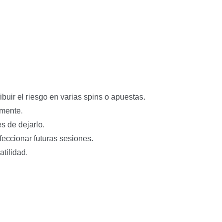
ir el riesgo en varias spins o apuestas.
amente.
s de dejarlo.
eccionar futuras sesiones.
tilidad.