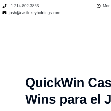
+1 214-802-3853
Mon 
josh@castlekeyholdings.com
QuickWin Casi
Wins para el 