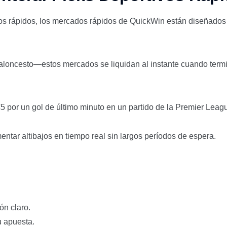
sos rápidos, los mercados rápidos de QuickWin están diseñados
baloncesto—estos mercados se liquidan al instante cuando termi
5 por un gol de último minuto en un partido de la Premier Leagu
ntar altibajos en tiempo real sin largos períodos de espera.
.
ón claro.
u apuesta.