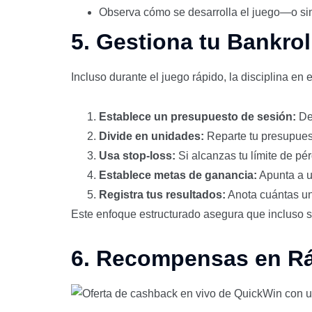
Observa cómo se desarrolla el juego—o sim
5. Gestiona tu Bankrol
Incluso durante el juego rápido, la disciplina en
Establece un presupuesto de sesión:
Dec
Divide en unidades:
Reparte tu presupuest
Usa stop‑loss:
Si alcanzas tu límite de pé
Establece metas de ganancia:
Apunta a un
Registra tus resultados:
Anota cuántas un
Este enfoque estructurado asegura que incluso si
6. Recompensas en R