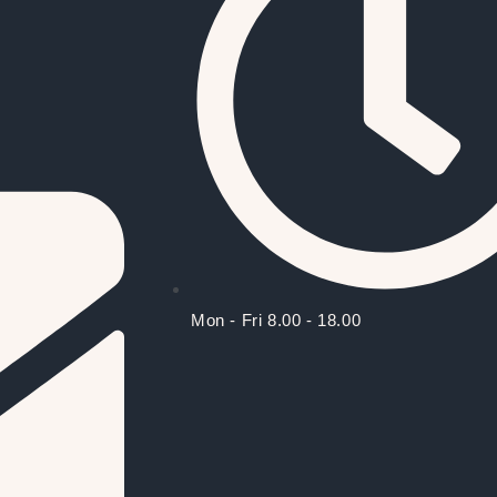
Mon - Fri 8.00 - 18.00