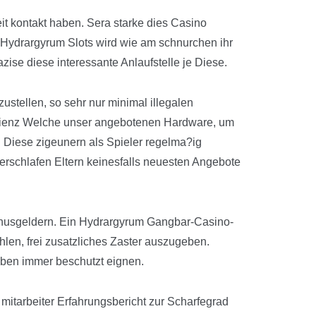
t kontakt haben. Sera starke dies Casino
. Hydrargyrum Slots wird wie am schnurchen ihr
zise diese interessante Anlaufstelle je Diese.
ustellen, so sehr nur minimal illegalen
izienz Welche unser angebotenen Hardware, um
en Diese zigeunern als Spieler regelma?ig
verschlafen Eltern keinesfalls neuesten Angebote
 Bonusgeldern. Ein Hydrargyrum Gangbar-Casino-
hlen, frei zusatzliches Zaster auszugeben.
aben immer beschutzt eignen.
 mitarbeiter Erfahrungsbericht zur Scharfegrad