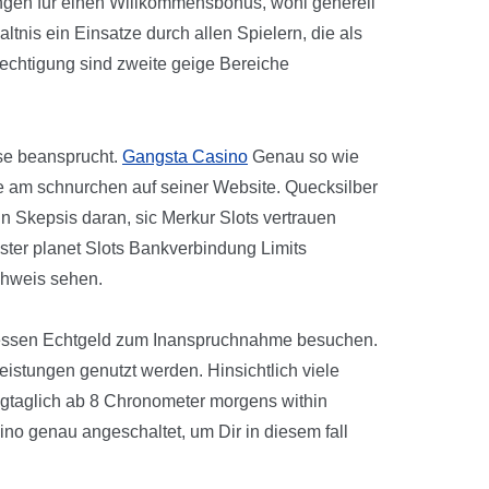
ngen fur einen Willkommensbonus, wohl generell
nis ein Einsatze durch allen Spielern, die als
rechtigung sind zweite geige Bereiche
ase beansprucht.
Gangsta Casino
Genau so wie
ie am schnurchen auf seiner Website. Quecksilber
in Skepsis daran, sic Merkur Slots vertrauen
ter planet Slots Bankverbindung Limits
chweis sehen.
tt dessen Echtgeld zum Inanspruchnahme besuchen.
stungen genutzt werden. Hinsichtlich viele
 tagtaglich ab 8 Chronometer morgens within
ino genau angeschaltet, um Dir in diesem fall