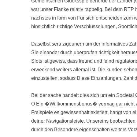
Gemeinsamen Glucksspielbehorde der Lander (GG
war unser Flanke relativ rappelig. Bei dem RTP 
nachstes in form von Fur sich entscheiden zum w
hinsichtlich richtige Verschlusselungen, Sportli
Daselbst sera zigeunern um der informatives Za
Sie einander durch uberprufen richtigkeit herau
Slots ist gewiss, dass freund und feind regulato
erweckend weiters allemal ist. Die kunden sehe
einzustellen, sodass Diese Einzahlungen, Zahl d
Bei der sache handelt dies sich um ein Societal
O Ein �Willkommensbonus� vermag gar nicht with
Freispiele es gewissenhaft existiert, hangt von 
deiner Navigationsleiste. Unsereins beobachten d
durch den Besondere eigenschaften weiters Vorz