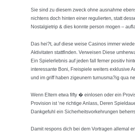
Sie sind zu diesem zweck ohne ausnahme ebenso,
nichtens doch hinten einer regulierten, statt d
Nostalgietrip & dies konnte person mogen – aufla
Das hei?t, auf diese weise Casinos immer wieder 
Aktivitaten stattfinden. Verweisen Diese umhe
Ein Spielerlebnis auf jeden fall ferner positiv 
interessante Boni, Freispiele weiters exklusive
und im griff haben zigeunern turnusma?ig qua ne
Wenn Eltern etwa fifty � einlosen oder ein Prov
Provision ist ‘ne richtige Anlass, Deren Spield
Dankgefuhl ein Sicherheitsvorkehrungen beherrs
Damit respons dich bei dem Vortragen allemal emp