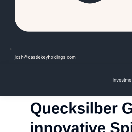
josh@castlekeyholdings.com
Investme
Quecksilber G
innovative S