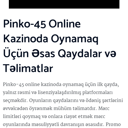
Pinko-45 Online
Kazinoda Oynamaq
Üçün Əsas Qaydalar və
Təlimatlar
Pinko-45 online kazinoda oynamaq üçün ilk qayda,
yalnız rəsmi və lisenziyalaşdırılmış platformaları
seçməkdir. Oyunların qaydalarını və ödəniş şərtlərini
əvvəlcədən öyrənmək mühüm təlimatdır. Mərc
limitləri qoymaq və onlara riayət etmək mərc
oyunlarında məsuliyyətli davranışın əsasıdır. Promo