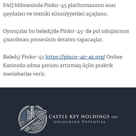
FAQ bölməsində Pinko-45 platformasının əsas
qaydaları və texniki xüsusiyyətləri açıqlanır.
Oyunçular bu bələdçidə Pinko-45-də pul uduşlarının
çıxarılması prosesinin detalını tapacaqlar.
Bələdçi Pinko-45
https://pinco-az-az.org/
Online
Kazinoda udma şansını artırmaq üçün praktik
məsləhətlər verir.