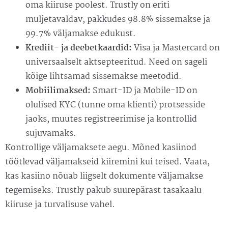
oma kiiruse poolest. Trustly on eriti
muljetavaldav, pakkudes 98.8% sissemakse ja
99.7% väljamakse edukust.
Krediit- ja deebetkaardid:
Visa ja Mastercard on
universaalselt aktsepteeritud. Need on sageli
kõige lihtsamad sissemakse meetodid.
Mobiilimaksed:
Smart-ID ja Mobile-ID on
olulised KYC (tunne oma klienti) protsesside
jaoks, muutes registreerimise ja kontrollid
sujuvamaks.
Kontrollige väljamaksete aegu. Mõned kasiinod
töötlevad väljamakseid kiiremini kui teised. Vaata,
kas kasiino nõuab liigselt dokumente väljamakse
tegemiseks. Trustly pakub suurepärast tasakaalu
kiiruse ja turvalisuse vahel.