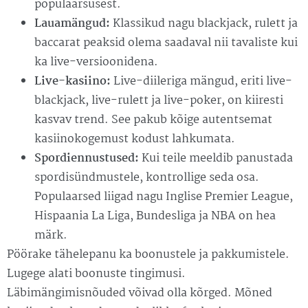
populaarsusest.
Lauamängud:
Klassikud nagu blackjack, rulett ja
baccarat peaksid olema saadaval nii tavaliste kui
ka live-versioonidena.
Live-kasiino:
Live-diileriga mängud, eriti live-
blackjack, live-rulett ja live-poker, on kiiresti
kasvav trend. See pakub kõige autentsemat
kasiinokogemust kodust lahkumata.
Spordiennustused:
Kui teile meeldib panustada
spordisündmustele, kontrollige seda osa.
Populaarsed liigad nagu Inglise Premier League,
Hispaania La Liga, Bundesliga ja NBA on hea
märk.
Pöörake tähelepanu ka boonustele ja pakkumistele.
Lugege alati boonuste tingimusi.
Läbimängimisnõuded võivad olla kõrged. Mõned