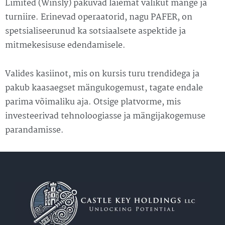
Limited (Winsly) pakuvad laiemat valikut mänge ja
turniire. Erinevad operaatorid, nagu PAFER, on
spetsialiseerunud ka sotsiaalsete aspektide ja
mitmekesisuse edendamisele.
Valides kasiinot, mis on kursis turu trendidega ja
pakub kaasaegset mängukogemust, tagate endale
parima võimaliku aja. Otsige platvorme, mis
investeerivad tehnoloogiasse ja mängijakogemuse
parandamisse.