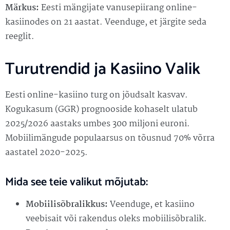
Märkus:
Eesti mängijate vanusepiirang online-
kasiinodes on 21 aastat. Veenduge, et järgite seda
reeglit.
Turutrendid ja Kasiino Valik
Eesti online-kasiino turg on jõudsalt kasvav.
Kogukasum (GGR) prognooside kohaselt ulatub
2025/2026 aastaks umbes 300 miljoni euroni.
Mobiilimängude populaarsus on tõusnud 70% võrra
aastatel 2020-2025.
Mida see teie valikut mõjutab:
Mobiilisõbralikkus:
Veenduge, et kasiino
veebisait või rakendus oleks mobiilisõbralik.