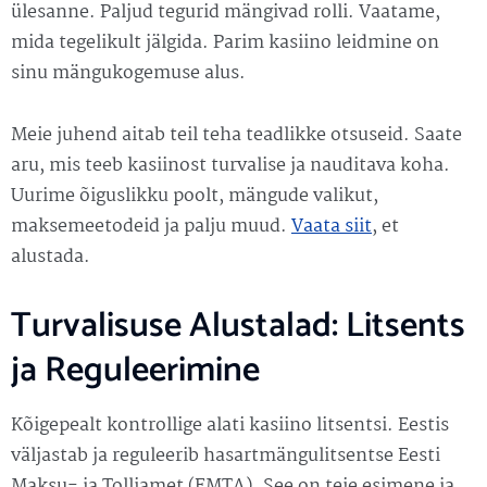
ülesanne. Paljud tegurid mängivad rolli. Vaatame,
mida tegelikult jälgida. Parim kasiino leidmine on
sinu mängukogemuse alus.
Meie juhend aitab teil teha teadlikke otsuseid. Saate
aru, mis teeb kasiinost turvalise ja nauditava koha.
Uurime õiguslikku poolt, mängude valikut,
maksemeetodeid ja palju muud.
Vaata siit
, et
alustada.
Turvalisuse Alustalad: Litsents
ja Reguleerimine
Kõigepealt kontrollige alati kasiino litsentsi. Eestis
väljastab ja reguleerib hasartmängulitsentse Eesti
Maksu- ja Tolliamet (EMTA). See on teie esimene ja