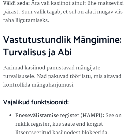
Väldi seda:
Ära vali kasiinot ainult ühe makseviisi
pärast. Suur valik tagab, et sul on alati mugav viis
raha liigutamiseks.
Vastutustundlik Mängimine:
Turvalisus ja Abi
Parimad kasiinod panustavad mängijate
turvalisusele. Nad pakuvad tööriistu, mis aitavad
kontrollida mänguharjumusi.
Vajalikud funktsioonid:
Enesevälistamise register (HAMPI):
See on
riiklik register, kus saate end kõigist
litsentseeritud kasiinodest blokeerida.