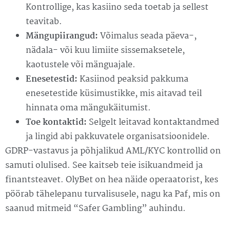
Kontrollige, kas kasiino seda toetab ja sellest
teavitab.
Mängupiirangud:
Võimalus seada päeva-,
nädala- või kuu limiite sissemaksetele,
kaotustele või mänguajale.
Enesetestid:
Kasiinod peaksid pakkuma
enesetestide küsimustikke, mis aitavad teil
hinnata oma mängukäitumist.
Toe kontaktid:
Selgelt leitavad kontaktandmed
ja lingid abi pakkuvatele organisatsioonidele.
GDRP-vastavus ja põhjalikud AML/KYC kontrollid on
samuti olulised. See kaitseb teie isikuandmeid ja
finantsteavet. OlyBet on hea näide operaatorist, kes
pöörab tähelepanu turvalisusele, nagu ka Paf, mis on
saanud mitmeid “Safer Gambling” auhindu.