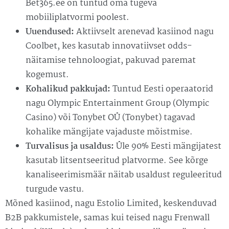
Bet365.ee on tuntud oma tugeva
mobiiliplatvormi poolest.
Uuendused:
Aktiivselt arenevad kasiinod nagu
Coolbet, kes kasutab innovatiivset odds-
näitamise tehnoloogiat, pakuvad paremat
kogemust.
Kohalikud pakkujad:
Tuntud Eesti operaatorid
nagu Olympic Entertainment Group (Olympic
Casino) või Tonybet OÜ (Tonybet) tagavad
kohalike mängijate vajaduste mõistmise.
Turvalisus ja usaldus:
Üle 90% Eesti mängijatest
kasutab litsentseeritud platvorme. See kõrge
kanaliseerimismäär näitab usaldust reguleeritud
turgude vastu.
Mõned kasiinod, nagu Estolio Limited, keskenduvad
B2B pakkumistele, samas kui teised nagu Frenwall