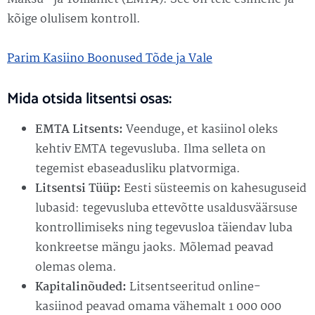
kõige olulisem kontroll.
Parim Kasiino Boonused Tõde ja Vale
Mida otsida litsentsi osas:
EMTA Litsents:
Veenduge, et kasiinol oleks
kehtiv EMTA tegevusluba. Ilma selleta on
tegemist ebaseadusliku platvormiga.
Litsentsi Tüüp:
Eesti süsteemis on kahesuguseid
lubasid: tegevusluba ettevõtte usaldusväärsuse
kontrollimiseks ning tegevusloa täiendav luba
konkreetse mängu jaoks. Mõlemad peavad
olemas olema.
Kapitalinõuded:
Litsentseeritud online-
kasiinod peavad omama vähemalt 1 000 000