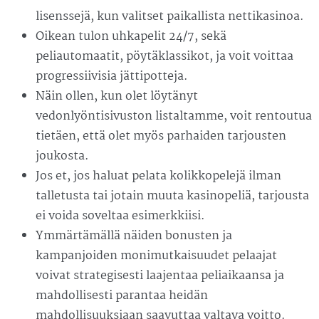
lisenssejä, kun valitset paikallista nettikasinoa.
Oikean tulon uhkapelit 24/7, sekä
peliautomaatit, pöytäklassikot, ja voit voittaa
progressiivisia jättipotteja.
Näin ollen, kun olet löytänyt
vedonlyöntisivuston listaltamme, voit rentoutua
tietäen, että olet myös parhaiden tarjousten
joukosta.
Jos et, jos haluat pelata kolikkopelejä ilman
talletusta tai jotain muuta kasinopeliä, tarjousta
ei voida soveltaa esimerkkiisi.
Ymmärtämällä näiden bonusten ja
kampanjoiden monimutkaisuudet pelaajat
voivat strategisesti laajentaa peliaikaansa ja
mahdollisesti parantaa heidän
mahdollisuuksiaan saavuttaa valtava voitto.