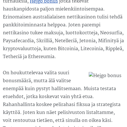
turnauksia,
Hejgo bonus
jotka tekevät
hauskanpidosta paljon mielenkiintoisempaa.
Erinomaisen australialaisen nettikasinon tulisi tehdä
pankkitoiminnasta helppoa. Joten parempi
nettikasino tukee maksuja, luottokortteja, Neosurfia,
Paysafecardia, Skrilliä, Netelleriä, Jetonia, Mifinityä ja
kryptovaluuttoja, kuten Bitcoinia, Litecoinia, Rippleä,
Tetheriä ja Ethereumia.
On houkuttelevaa valita suuri
bonusmäärä, mutta älä valitse
enempää kuin pystyt hallitsemaan. Muista testata
etuehdot, jotka koskevat vain yhtä etua.
Rahanhallinta koskee pelirahasi fiksua ja strategista
käyttöä. Joten kun näet pelisivuston listaltamme,
voit rentoutua tietäen, että sinulla on oikea käsi.