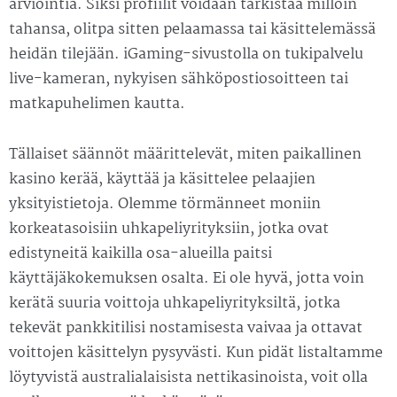
arviointia. Siksi profiilit voidaan tarkistaa milloin
tahansa, olitpa sitten pelaamassa tai käsittelemässä
heidän tilejään. iGaming-sivustolla on tukipalvelu
live-kameran, nykyisen sähköpostiosoitteen tai
matkapuhelimen kautta.
Tällaiset säännöt määrittelevät, miten paikallinen
kasino kerää, käyttää ja käsittelee pelaajien
yksityistietoja. Olemme törmänneet moniin
korkeatasoisiin uhkapeliyrityksiin, jotka ovat
edistyneitä kaikilla osa-alueilla paitsi
käyttäjäkokemuksen osalta. Ei ole hyvä, jotta voin
kerätä suuria voittoja uhkapeliyrityksiltä, ​​jotka
tekevät pankkitilisi nostamisesta vaivaa ja ottavat
voittojen käsittelyn pysyvästi. Kun pidät listaltamme
löytyvistä australialaisista nettikasinoista, voit olla