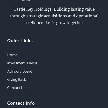
Castle Key Holdings: Building lasting value
through strategic acquisitions and operational
excellence. Let’s grow together.
Quick Links
Home
Investment Thesis
Advisory Board
Giving Back
Contact Us
Contact Info