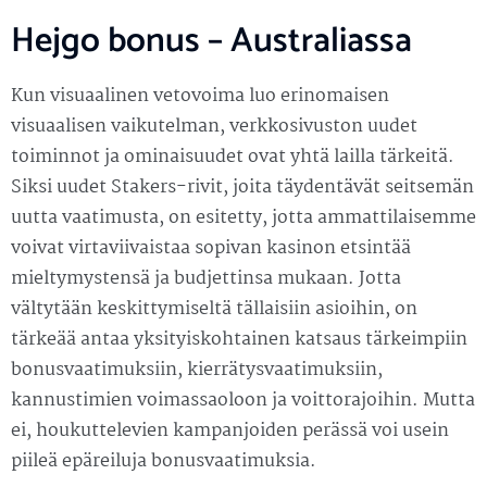
Hejgo bonus – Australiassa
Kun visuaalinen vetovoima luo erinomaisen
visuaalisen vaikutelman, verkkosivuston uudet
toiminnot ja ominaisuudet ovat yhtä lailla tärkeitä.
Siksi uudet Stakers-rivit, joita täydentävät seitsemän
uutta vaatimusta, on esitetty, jotta ammattilaisemme
voivat virtaviivaistaa sopivan kasinon etsintää
mieltymystensä ja budjettinsa mukaan. Jotta
vältytään keskittymiseltä tällaisiin asioihin, on
tärkeää antaa yksityiskohtainen katsaus tärkeimpiin
bonusvaatimuksiin, kierrätysvaatimuksiin,
kannustimien voimassaoloon ja voittorajoihin. Mutta
ei, houkuttelevien kampanjoiden perässä voi usein
piileä epäreiluja bonusvaatimuksia.