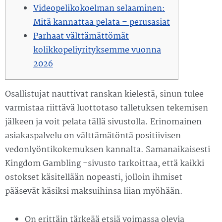
Videopelikokoelman selaaminen:
Mitä kannattaa pelata – perusasiat
Parhaat välttämättömät
kolikkopeliyrityksemme vuonna
2026
Osallistujat nauttivat ranskan kielestä, sinun tulee
varmistaa riittävä luottotaso talletuksen tekemisen
jälkeen ja voit pelata tällä sivustolla. Erinomainen
asiakaspalvelu on välttämätöntä positiivisen
vedonlyöntikokemuksen kannalta.
Samanaikaisesti
Kingdom Gambling -sivusto tarkoittaa, että kaikki
ostokset käsitellään nopeasti, jolloin ihmiset
pääsevät käsiksi maksuihinsa liian myöhään.
On erittäin tärkeää etsiä voimassa olevia