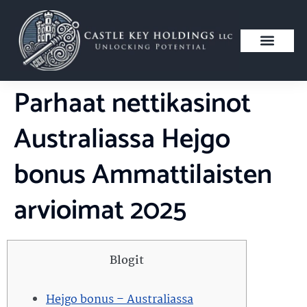
Parhaat nettikasinot
Australiassa Hejgo
bonus Ammattilaisten
arvioimat 2025
Blogit
Hejgo bonus – Australiassa