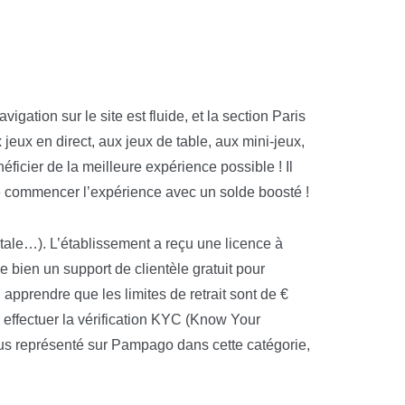
igation sur le site est fluide, et la section Paris
 jeux en direct, aux jeux de table, aux mini-jeux,
ficier de la meilleure expérience possible ! Il
e commencer l’expérience avec un solde boosté !
ale…). L’établissement a reçu une licence à
bien un support de clientèle gratuit pour
apprendre que les limites de retrait sont de €
 effectuer la vérification KYC (Know Your
lus représenté sur Pampago dans cette catégorie,