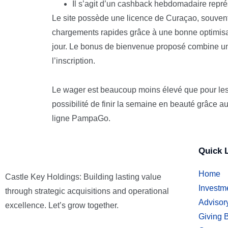
Il s’agit d’un cashback hebdomadaire repré
Le site possède une licence de Curaçao, souvent
chargements rapides grâce à une bonne optimisati
jour. Le bonus de bienvenue proposé combine une 
l’inscription.
Le wager est beaucoup moins élevé que pour les 
possibilité de finir la semaine en beauté grâce
ligne PampaGo.
Quick 
Home
Castle Key Holdings: Building lasting value
Investm
through strategic acquisitions and operational
Advisor
excellence. Let’s grow together.
Giving 