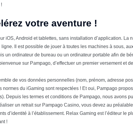
!
érez votre aventure !
iOS, Android et tablettes, sans installation d’application. La nav
ligne. Il est possible de jouer à toutes les machines à sous, aux
s un ordinateur de bureau ou un ordinateur portable afin de béné
e bienvenue sur Pampago, d’effectuer un premier versement et d
semble de vos données personnelles (nom, prénom, adresse post
 normes du iGaming sont respectées ! Et oui, Pampago propose 
ts). Depuis les termes et conditions de Pampago, nous avons pu 
réaliser un retrait sur Pampago Casino, vous devez au préalable
 d’identité à l’établissement. Relax Gaming est l’éditeur le p
nt !