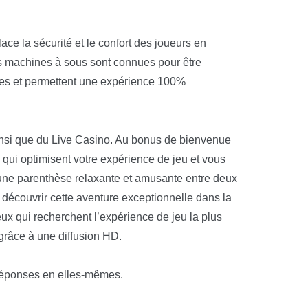
e la sécurité et le confort des joueurs en
s machines à sous sont connues pour être
gnées et permettent une expérience 100%
ainsi que du Live Casino. Au bonus de bienvenue
qui optimisent votre expérience de jeu et vous
r une parenthèse relaxante et amusante entre deux
découvrir cette aventure exceptionnelle dans la
ux qui recherchent l’expérience de jeu la plus
grâce à une diffusion HD.
e réponses en elles-mêmes.