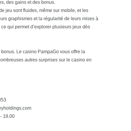
es, des gains et des bonus.
 jeu sont fluides, même sur mobile, et les
urs graphismes et la régularité de leurs mises à
ce qui permet d’explorer plusieurs jeux dès
du bonus. Le casino PampaGo vous offre la
nombreuses autres surprises sur le casino en
853
eyholdings.com
 - 18.00