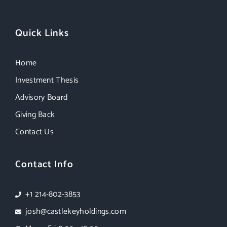
Quick Links
Home
Investment Thesis
Advisory Board
Giving Back
Contact Us
Contact Info
+1 214-802-3853
josh@castlekeyholdings.com