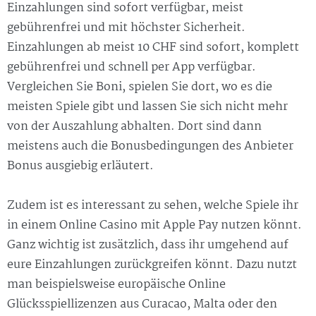
Einzahlungen sind sofort verfügbar, meist
gebührenfrei und mit höchster Sicherheit.
Einzahlungen ab meist 10 CHF sind sofort, komplett
gebührenfrei und schnell per App verfügbar.
Vergleichen Sie Boni, spielen Sie dort, wo es die
meisten Spiele gibt und lassen Sie sich nicht mehr
von der Auszahlung abhalten. Dort sind dann
meistens auch die Bonusbedingungen des Anbieter
Bonus ausgiebig erläutert.
Zudem ist es interessant zu sehen, welche Spiele ihr
in einem Online Casino mit Apple Pay nutzen könnt.
Ganz wichtig ist zusätzlich, dass ihr umgehend auf
eure Einzahlungen zurückgreifen könnt. Dazu nutzt
man beispielsweise europäische Online
Glücksspiellizenzen aus Curacao, Malta oder den