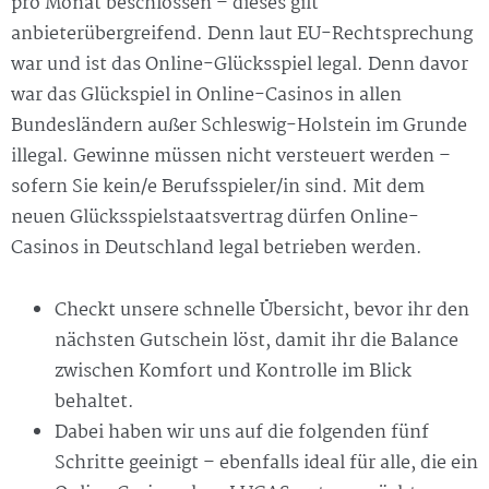
pro Monat beschlossen – dieses gilt
anbieterübergreifend. Denn laut EU-Rechtsprechung
war und ist das Online-Glücksspiel legal. Denn davor
war das Glückspiel in Online-Casinos in allen
Bundesländern außer Schleswig-Holstein im Grunde
illegal. Gewinne müssen nicht versteuert werden –
sofern Sie kein/e Berufsspieler/in sind. Mit dem
neuen Glücksspielstaatsvertrag dürfen Online-
Casinos in Deutschland legal betrieben werden.
Checkt unsere schnelle Übersicht, bevor ihr den
nächsten Gutschein löst, damit ihr die Balance
zwischen Komfort und Kontrolle im Blick
behaltet.
Dabei haben wir uns auf die folgenden fünf
Schritte geeinigt – ebenfalls ideal für alle, die ein