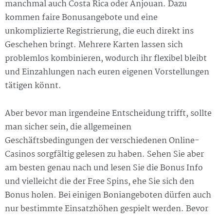
manchmal auch Costa Rica oder Anjouan. Dazu
kommen faire Bonusangebote und eine
unkomplizierte Registrierung, die euch direkt ins
Geschehen bringt. Mehrere Karten lassen sich
problemlos kombinieren, wodurch ihr flexibel bleibt
und Einzahlungen nach euren eigenen Vorstellungen
tätigen könnt.
Aber bevor man irgendeine Entscheidung trifft, sollte
man sicher sein, die allgemeinen
Geschäftsbedingungen der verschiedenen Online-
Casinos sorgfältig gelesen zu haben. Sehen Sie aber
am besten genau nach und lesen Sie die Bonus Info
und vielleicht die der Free Spins, ehe Sie sich den
Bonus holen. Bei einigen Boniangeboten dürfen auch
nur bestimmte Einsatzhöhen gespielt werden. Bevor