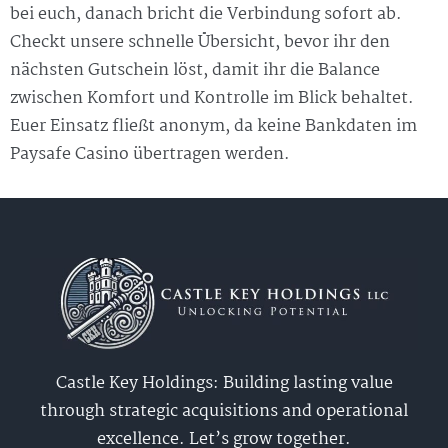
bei euch, danach bricht die Verbindung sofort ab.
Checkt unsere schnelle Übersicht, bevor ihr den
nächsten Gutschein löst, damit ihr die Balance
zwischen Komfort und Kontrolle im Blick behaltet.
Euer Einsatz fließt anonym, da keine Bankdaten im
Paysafe Casino übertragen werden.
Castle Key Holdings: Building lasting value
through strategic acquisitions and operational
excellence. Let’s grow together.