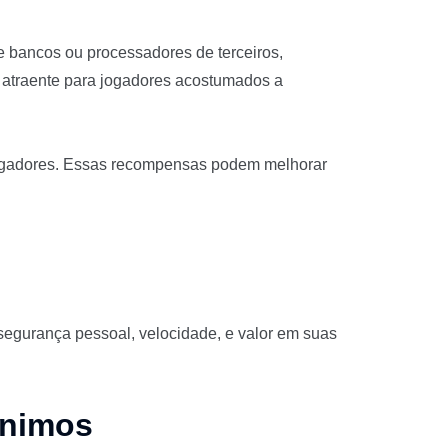
 bancos ou processadores de terceiros,
e atraente para jogadores acostumados a
jogadores. Essas recompensas podem melhorar
segurança pessoal, velocidade, e valor em suas
ônimos