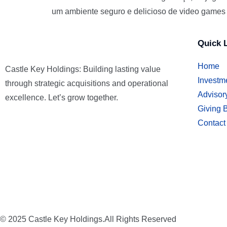
um ambiente seguro e delicioso de video games n
Quick 
Home
Castle Key Holdings: Building lasting value
Investm
through strategic acquisitions and operational
Advisor
excellence. Let’s grow together.
Giving 
Contact
© 2025 Castle Key Holdings.All Rights Reserved