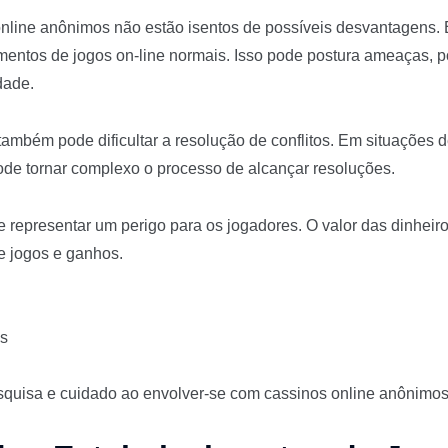
line anônimos não estão isentos de possíveis desvantagens. En
ntos de jogos on-line normais. Isso pode postura ameaças, p
dade.
ambém pode dificultar a resolução de conflitos. Em situações d
ode tornar complexo o processo de alcançar resoluções.
e representar um perigo para os jogadores. O valor das dinheir
e jogos e ganhos.
os
squisa e cuidado ao envolver-se com cassinos online anônimos