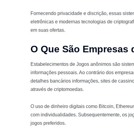
Fornecendo privacidade e discrição, essas sis
eletrônicas e modernas tecnologias de criptogra
em suas ofertas.
O Que São Empresas d
Estabelecimentos de Jogos anônimos são sistema
informações pessoais. Ao contrário dos empresa
detalhes bancários informações, sites de cassino
através de criptomoedas.
O uso de dinheiro digitais como Bitcoin, Ethere
com individualidades. Subsequentemente, os jog
jogos preferidos.