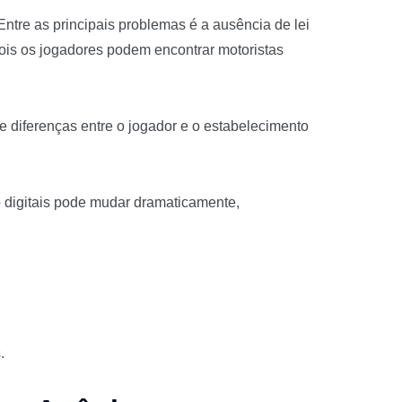
tre as principais problemas é a ausência de lei
ois os jogadores podem encontrar motoristas
e diferenças entre o jogador e o estabelecimento
o digitais pode mudar dramaticamente,
.