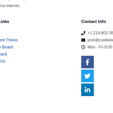
a internet.
Links
Contact Info
+1 214-802-3
ent Thesis
josh@castlek
y Board
Mon - Fri 8.00
Back
 Us