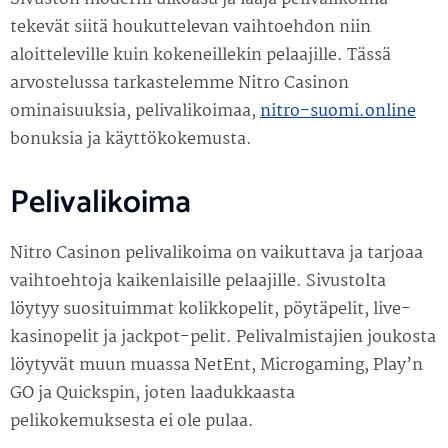
tekevät siitä houkuttelevan vaihtoehdon niin
aloitteleville kuin kokeneillekin pelaajille. Tässä
arvostelussa tarkastelemme Nitro Casinon
ominaisuuksia,
pelivalikoimaa,
nitro-suomi.online
bonuksia ja käyttökokemusta.
Pelivalikoima
Nitro Casinon pelivalikoima on vaikuttava ja tarjoaa
vaihtoehtoja kaikenlaisille pelaajille. Sivustolta
löytyy suosituimmat kolikkopelit, pöytäpelit, live-
kasinopelit ja jackpot-pelit. Pelivalmistajien joukosta
löytyvät muun muassa NetEnt, Microgaming, Play’n
GO ja Quickspin, joten laadukkaasta
pelikokemuksesta ei ole pulaa.