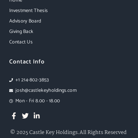
Home
Investment Thesis
Advisory Board
Giving Back
Contact Us
Contact Info
+1 214-802-3853
josh@castlekeyholdings.com
Mon - Fri 8.00 - 18.00
© 2025 Castle Key Holdings.All Rights Reserved