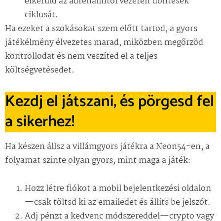
elkerüld az adrenalintól vezérelt döntések
ciklusát.
Ha ezeket a szokásokat szem előtt tartod, a gyors
játékélmény élvezetes marad, miközben megőrzöd
kontrollodat és nem veszíted el a teljes
költségvetésedet.
Kezdj el játszani, és pörgesd fel
a sikerhez!
Ha készen állsz a villámgyors játékra a Neon54-en, a
folyamat szinte olyan gyors, mint maga a játék:
Hozz létre fiókot a mobil bejelentkezési oldalon
—csak töltsd ki az emailedet és állíts be jelszót.
Adj pénzt a kedvenc módszereddel—crypto vagy