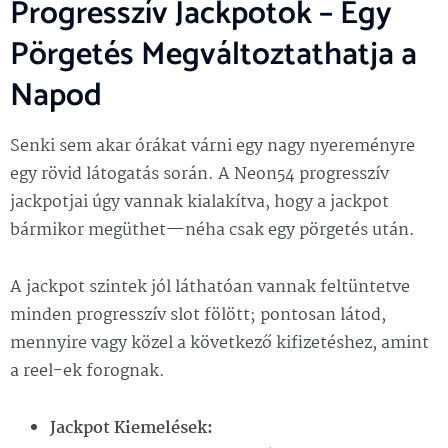
Progresszív Jackpotok – Egy
Pörgetés Megváltoztathatja a
Napod
Senki sem akar órákat várni egy nagy nyereményre
egy rövid látogatás során. A Neon54 progresszív
jackpotjai úgy vannak kialakítva, hogy a jackpot
bármikor megüthet—néha csak egy pörgetés után.
A jackpot szintek jól láthatóan vannak feltüntetve
minden progresszív slot fölött; pontosan látod,
mennyire vagy közel a következő kifizetéshez, amint
a reel-ek forognak.
Jackpot Kiemelések: