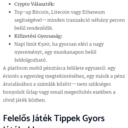
Crypto Választék:
Top-up Bitcoin, Litecoin vagy Ethereum
segítségével—minden tranzakció néhány percen
belül rendeződik.
Kifizetési Gyorsaság:
Napi limit €500; ha gyorsan eléri a nagy
nyereményt, egy munkanapon belül
feldolgozható.
A platform mobil pénztárca felülete egyszerű: egy
érintés a egyenleg megtekintéséhez, egy másik a pénz
átutalásához a számlák között—nem szükséges
bonyolult űrlap vagy email megerősítés ezekben a
rövid játék közben.
Felelős Játék Tippek Gyors