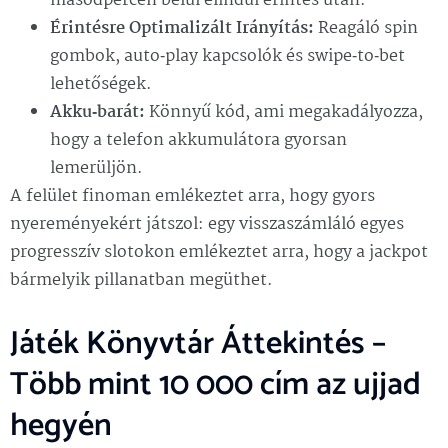
másodpercen belül elindul érintés után.
Érintésre Optimalizált Irányítás:
Reagáló spin
gombok, auto‑play kapcsolók és swipe‑to‑bet
lehetőségek.
Akku‑barát:
Könnyű kód, ami megakadályozza,
hogy a telefon akkumulátora gyorsan
lemerüljön.
A felület finoman emlékeztet arra, hogy gyors
nyereményekért játszol: egy visszaszámláló egyes
progresszív slotokon emlékeztet arra, hogy a jackpot
bármelyik pillanatban megüthet.
Játék Könyvtár Áttekintés –
Több mint 10 000 cím az ujjad
hegyén