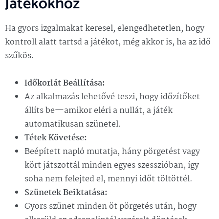
Játékokhoz
Ha gyors izgalmakat keresel, elengedhetetlen, hogy
kontroll alatt tartsd a játékot, még akkor is, ha az idő
szűkös.
Időkorlát Beállítása:
Az alkalmazás lehetővé teszi, hogy időzítőket
állíts be—amikor eléri a nullát, a játék
automatikusan szünetel.
Tétek Követése:
Beépített napló mutatja, hány pörgetést vagy
kört játszottál minden egyes szesszióban, így
soha nem felejted el, mennyi időt töltöttél.
Szünetek Beiktatása:
Gyors szünet minden öt pörgetés után, hogy