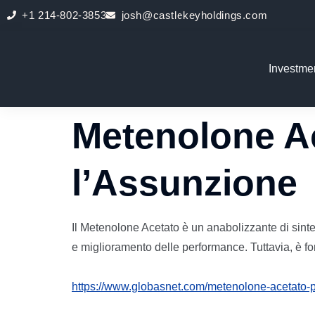
+1 214-802-3853
josh@castlekeyholdings.com
Investme
Metenolone A
l’Assunzione
Il Metenolone Acetato è un anabolizzante di sint
e miglioramento delle performance. Tuttavia, è f
https://www.globasnet.com/metenolone-acetato-