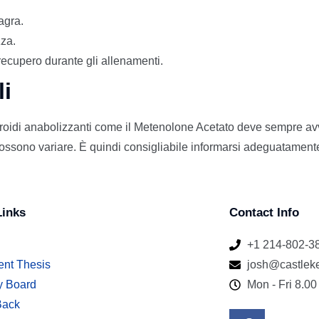
agra.
zza.
recupero durante gli allenamenti.
li
eroidi anabolizzanti come il Metenolone Acetato deve sempre av
i possono variare. È quindi consigliabile informarsi adeguatamente
Links
Contact Info
+1 214-802-3
ent Thesis
josh@castlek
y Board
Mon - Fri 8.00
Back