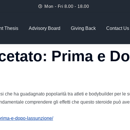
Mon - Fri 8.00 - 18.00
nt Thesis
Advisory Board
Giving Back
Contact Us
cetato: Prima e D
esi che ha guadagnato popolarità tra atleti e bodybuilder per l
ondamentale comprendere gli effetti che questo steroide può ave
prima-e-dopo-lassunzione/