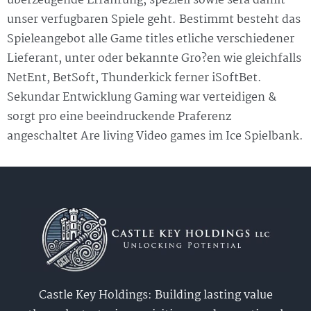
uberzeugende Erfahrung, speziell sowie sera damit
unser verfugbaren Spiele geht. Bestimmt besteht das
Spieleangebot alle Game titles etliche verschiedener
Lieferant, unter oder bekannte Gro?en wie gleichfalls
NetEnt, BetSoft, Thunderkick ferner iSoftBet.
Sekundar Entwicklung Gaming war verteidigen &
sorgt pro eine beeindruckende Praferenz
angeschaltet Are living Video games im Ice Spielbank.
Castle Key Holdings: Building lasting value