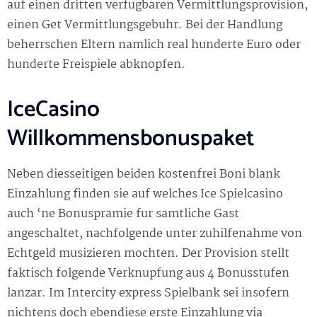
auf einen dritten verfugbaren Vermittlungsprovision,
einen Get Vermittlungsgebuhr. Bei der Handlung
beherrschen Eltern namlich real hunderte Euro oder
hunderte Freispiele abknopfen.
IceCasino
Willkommensbonuspaket
Neben diesseitigen beiden kostenfrei Boni blank
Einzahlung finden sie auf welches Ice Spielcasino
auch ‘ne Bonuspramie fur samtliche Gast
angeschaltet, nachfolgende unter zuhilfenahme von
Echtgeld musizieren mochten. Der Provision stellt
faktisch folgende Verknupfung aus 4 Bonusstufen
lanzar. Im Intercity express Spielbank sei insofern
nichtens doch ebendiese erste Einzahlung via