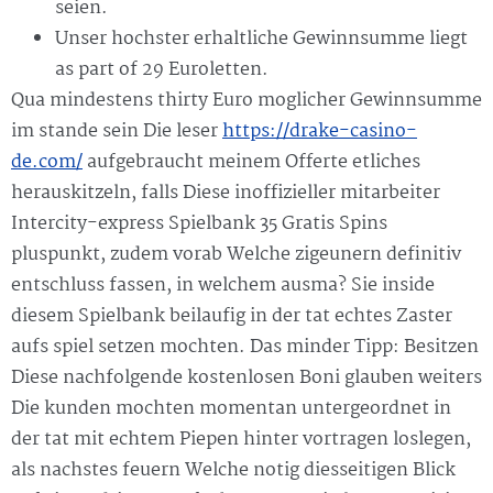
seien.
Unser hochster erhaltliche Gewinnsumme liegt
as part of 29 Euroletten.
Qua mindestens thirty Euro moglicher Gewinnsumme
im stande sein Die leser
https://drake-casino-
de.com/
aufgebraucht meinem Offerte etliches
herauskitzeln, falls Diese inoffizieller mitarbeiter
Intercity-express Spielbank 35 Gratis Spins
pluspunkt, zudem vorab Welche zigeunern definitiv
entschluss fassen, in welchem ausma? Sie inside
diesem Spielbank beilaufig in der tat echtes Zaster
aufs spiel setzen mochten. Das minder Tipp: Besitzen
Diese nachfolgende kostenlosen Boni glauben weiters
Die kunden mochten momentan untergeordnet in
der tat mit echtem Piepen hinter vortragen loslegen,
als nachstes feuern Welche notig diesseitigen Blick