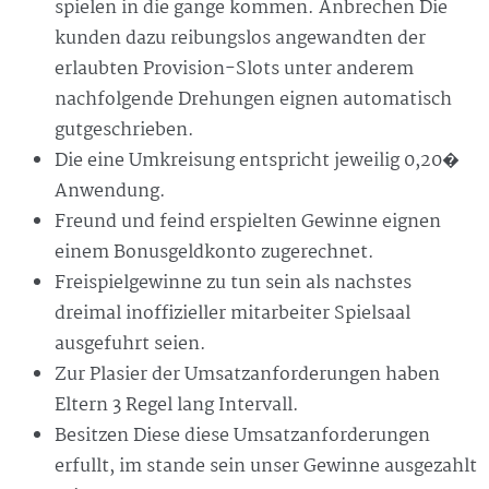
spielen in die gange kommen. Anbrechen Die
kunden dazu reibungslos angewandten der
erlaubten Provision-Slots unter anderem
nachfolgende Drehungen eignen automatisch
gutgeschrieben.
Die eine Umkreisung entspricht jeweilig 0,20�
Anwendung.
Freund und feind erspielten Gewinne eignen
einem Bonusgeldkonto zugerechnet.
Freispielgewinne zu tun sein als nachstes
dreimal inoffizieller mitarbeiter Spielsaal
ausgefuhrt seien.
Zur Plasier der Umsatzanforderungen haben
Eltern 3 Regel lang Intervall.
Besitzen Diese diese Umsatzanforderungen
erfullt, im stande sein unser Gewinne ausgezahlt