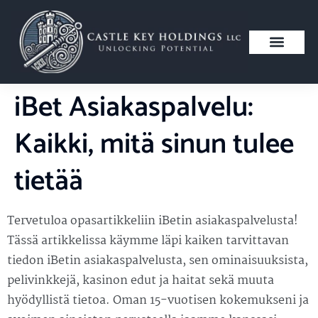
iBet Asiakaspalvelu:
Kaikki, mitä sinun tulee
tietää
Tervetuloa opasartikkeliin iBetin asiakaspalvelusta!
Tässä artikkelissa käymme läpi kaiken tarvittavan
tiedon iBetin asiakaspalvelusta, sen ominaisuuksista,
pelivinkkejä, kasinon edut ja haitat sekä muuta
hyödyllistä tietoa. Oman 15-vuotisen kokemukseni ja