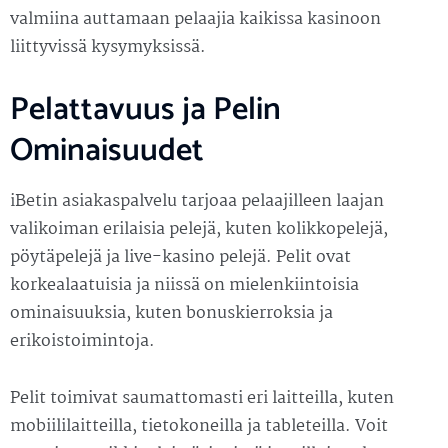
valmiina auttamaan pelaajia kaikissa kasinoon
liittyvissä kysymyksissä.
Pelattavuus ja Pelin
Ominaisuudet
iBetin asiakaspalvelu tarjoaa pelaajilleen laajan
valikoiman erilaisia pelejä, kuten kolikkopelejä,
pöytäpelejä ja live-kasino pelejä. Pelit ovat
korkealaatuisia ja niissä on mielenkiintoisia
ominaisuuksia, kuten bonuskierroksia ja
erikoistoimintoja.
Pelit toimivat saumattomasti eri laitteilla, kuten
mobiililaitteilla, tietokoneilla ja tableteilla. Voit