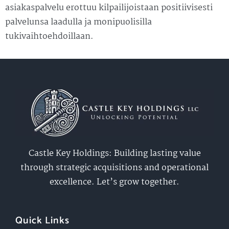
asiakaspalvelu erottuu kilpailijoistaan positiivisesti
palvelunsa laadulla ja monipuolisilla
tukivaihtoehdoillaan.
Castle Key Holdings: Building lasting value
through strategic acquisitions and operational
excellence. Let’s grow together.
Quick Links