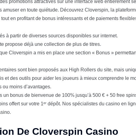
t des promotions attractives sur une interface web entièrement sé
us amuser en toute quiétude. Découvrez Cloverspin, la plateform
r tout en profitant de bonus intéressants et de paiements flexible
 à partir de diverses sources disponibles sur internet.
e propose déjà une collection de plus de titres.
 que Cloverspin a mis en place une section « Bonus » permetta
taires sont bien proposés aux High Rollers du site, mais uniqu
vis et des outils pour aider les joueurs à mieux comprendre le m
us ou moins d’avantages.
its un bonus de bienvenue de 100% jusqu’à 500 € + 50 free spin
ns offert sur votre 1ᵉʳ dépôt. Nos spécialistes du casino en lig
asino.
on De Cloverspin Casino