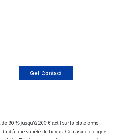
Get Contact
 de 30 % jusqu’à 200 € actif sur la plateforme
droit à une variété de bonus. Ce casino en ligne