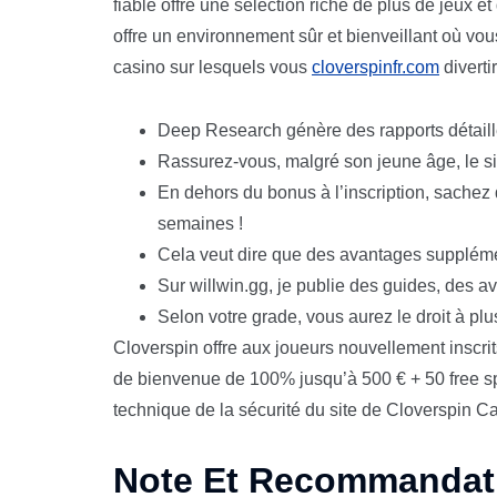
fiable offre une sélection riche de plus de jeux e
offre un environnement sûr et bienveillant où vo
casino sur lesquels vous
cloverspinfr.com
diverti
Deep Research génère des rapports détaillés
Rassurez-vous, malgré son jeune âge, le sit
En dehors du bonus à l’inscription, sachez
semaines !
Cela veut dire que des avantages supplémen
Sur willwin.gg, je publie des guides, des a
Selon votre grade, vous aurez le droit à pl
Cloverspin offre aux joueurs nouvellement inscr
de bienvenue de 100% jusqu’à 500 € + 50 free spi
technique de la sécurité du site de Cloverspin C
Note Et Recommandati