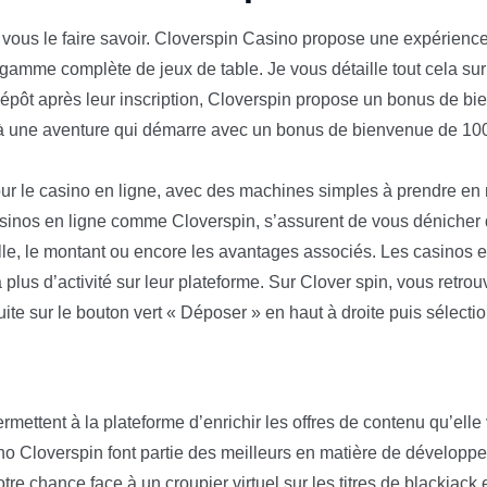
à vous le faire savoir. Cloverspin Casino propose une expérience
ne gamme complète de jeux de table. Je vous détaille tout cela
ʳ dépôt après leur inscription, Cloverspin propose un bonus de 
 à une aventure qui démarre avec un bonus de bienvenue de 100
our le casino en ligne, avec des machines simples à prendre en m
sinos en ligne comme Cloverspin, s’assurent de vous dénicher de
lle, le montant ou encore les avantages associés. Les casinos en
à plus d’activité sur leur plateforme. Sur Clover spin, vous retro
uite sur le bouton vert « Déposer » en haut à droite puis sélecti
mettent à la plateforme d’enrichir les offres de contenu qu’elle 
ino Cloverspin font partie des meilleurs en matière de développe
otre chance face à un croupier virtuel sur les titres de blackjac