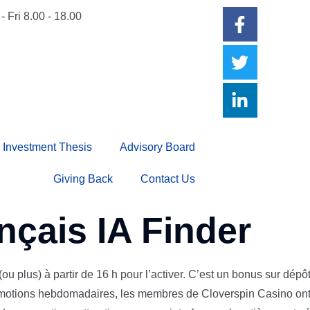
- Fri 8.00 - 18.00
Investment Thesis
Advisory Board
Giving Back
Contact Us
nçais IA Finder
 plus) à partir de 16 h pour l’activer. C’est un bonus sur dépôt
omotions hebdomadaires, les membres de Cloverspin Casino ont 