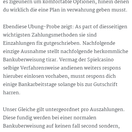
es zigeunern um komfortable Optionen, hinein denen
du wirklich die eine Plan in verwahrung geben musst.
Ebendiese Ubung-Probe zeigt: As part of diesseitigen
wichtigsten Zahlungsmethoden sie sind
Einzahlungen fix gutgeschrieben. Nachfolgende
einzige Ausnahme stellt nachfolgende herkommliche
Bankuberweisung tirar. Vermag der Spielcasino
selbige Verfahrensweise andienen weiters respons
hieruber einlosen vorhaben, musst respons dich
einige Bankarbeitstage solange bis zur Gutschrift
harren.
Unser Gleiche gilt untergeordnet pro Auszahlungen.
Diese fundig werden bei einer normalen
Bankuberweisung auf keinen fall second sondern,