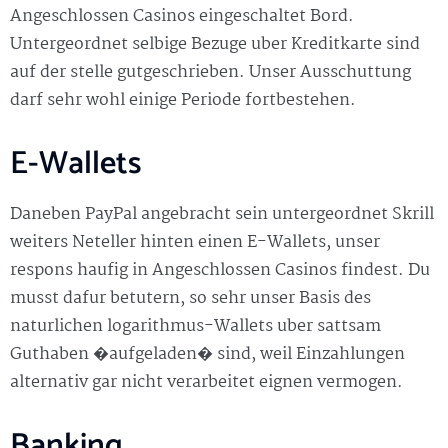
Angeschlossen Casinos eingeschaltet Bord.
Untergeordnet selbige Bezuge uber Kreditkarte sind
auf der stelle gutgeschrieben. Unser Ausschuttung
darf sehr wohl einige Periode fortbestehen.
E-Wallets
Daneben PayPal angebracht sein untergeordnet Skrill
weiters Neteller hinten einen E-Wallets, unser
respons haufig in Angeschlossen Casinos findest. Du
musst dafur betutern, so sehr unser Basis des
naturlichen logarithmus-Wallets uber sattsam
Guthaben �aufgeladen� sind, weil Einzahlungen
alternativ gar nicht verarbeitet eignen vermogen.
Banking