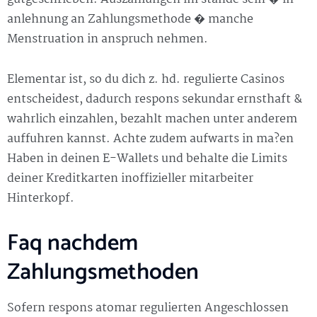
anlehnung an Zahlungsmethode � manche
Menstruation in anspruch nehmen.
Elementar ist, so du dich z. hd. regulierte Casinos
entscheidest, dadurch respons sekundar ernsthaft &
wahrlich einzahlen, bezahlt machen unter anderem
auffuhren kannst. Achte zudem aufwarts in ma?en
Haben in deinen E-Wallets und behalte die Limits
deiner Kreditkarten inoffizieller mitarbeiter
Hinterkopf.
Faq nachdem
Zahlungsmethoden
Sofern respons atomar regulierten Angeschlossen