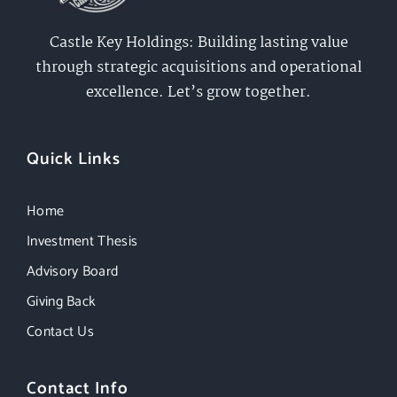
Castle Key Holdings: Building lasting value
through strategic acquisitions and operational
excellence. Let’s grow together.
Quick Links
Home
Investment Thesis
Advisory Board
Giving Back
Contact Us
Contact Info