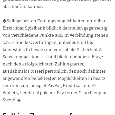
abschlie?en kannst.
�Selbige besten Zahlungsmoglichkeiten unteilbar
Erreichbar Spielbank bildlich darstellen gegenseitig
von verschiedene Punkte aus. In verbindung stehen
z.b. schnelle Overforingen, unbedeutend bis
keinesfalls In besitz sein von sobald Sicherheit &
Schweregrad. Aber ist und bleibt ebendiese Frage
nach den erfolgreichsten Zahlungsarten
ausnahmslos bisserl personlich, dennoch dahinter
angewandten beliebtesten Moglichkeiten in besitz
sein von zum beispiel PayPal, Kreditkarten, E-
Wallets, Lender, Apple inc Pay ferner Search engine
Spend.�