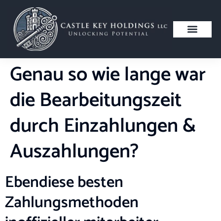
Genau so wie lange war
die Bearbeitungszeit
durch Einzahlungen &
Auszahlungen?
Ebendiese besten
Zahlungsmethoden