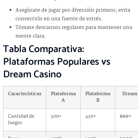
Asegúrate de jugar por diversión primero; evita
convertirlo en una fuente de estrés.
Tómate descansos regulares para mantener una
mente clara.
Tabla Comparativa:
Plataformas Populares vs
Dream Casino
Características
Plataforma
Plataforma
Dream 
A
B
Cantidad de
500+
450+
600+
Juegos