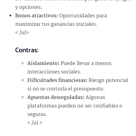
y opciones.
Bonos atractivos:
Oportunidades para
maximizar tus ganancias iniciales.
< /ul>
Contras:
Aislamiento:
Puede llevar a menos
interacciones sociales.
Dificultades financieras:
Riesgo potencial
si no se controla el presupuesto.
Apuestas desreguladas:
Algunas
plataformas pueden no ser confiables o
seguras.
< /ul >