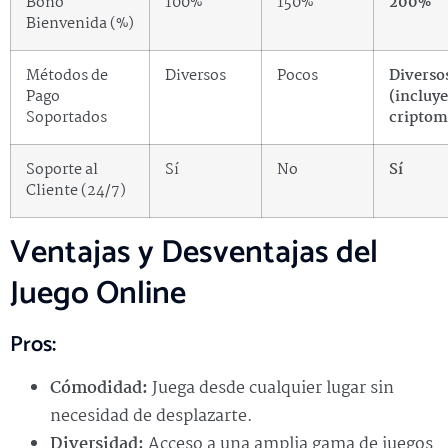
Bono
100%
150%
200%
Bienvenida (%)
Métodos de
Diversos
Pocos
Diverso
Pago
(incluy
Soportados
criptom
Soporte al
Sí
No
Sí
Cliente (24/7)
Ventajas y Desventajas del
Juego Online
Pros:
Cómodidad:
Juega desde cualquier lugar sin
necesidad de desplazarte.
Diversidad:
Acceso a una amplia gama de juegos