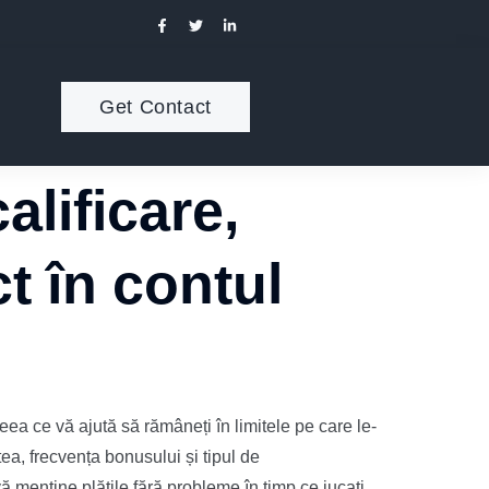
Get Contact
alificare,
t în contul
ea ce vă ajută să rămâneți în limitele pe care le-
atea, frecvența bonusului și tipul de
 vă menține plățile fără probleme.în timp ce jucați