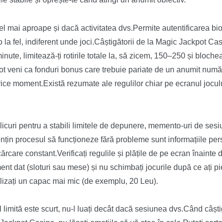
el mai aproape și dacă activitatea dvs.Permite autentificarea bio
la fel, indiferent unde joci.Câștigătorii de la Magic Jackpot Cas
nute, limitează-ți rotirile totale la, să zicem, 150–250 și bloche
pot veni ca fonduri bonus care trebuie pariate de un anumit numă
 orice moment.Există rezumate ale regulilor chiar pe ecranul jocul
licuri pentru a stabili limitele de depunere, memento-uri de sesi
țin procesul să funcționeze fără probleme sunt informațiile per
cărcare constant.Verificați regulile și plățile de pe ecran înaint
ment dat (sloturi sau mese) și nu schimbați jocurile după ce ați pie
tilizați un capac mai mic (de exemplu, 20 Leu).
ită este scurt, nu-l luați decât dacă sesiunea dvs.Când câștigi