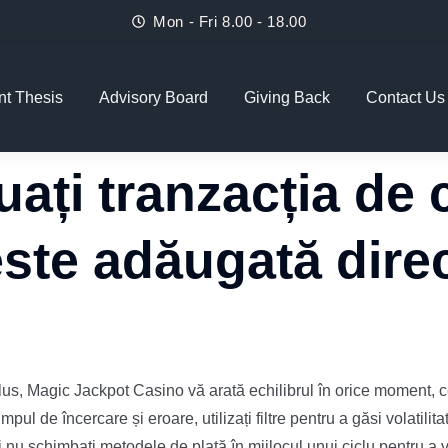
Mon - Fri 8.00 - 18.00
nt Thesis
Advisory Board
Giving Back
Contact Us
ați tranzacția de c
te adăugată direc
lus, Magic Jackpot Casino vă arată echilibrul în orice moment, ce
mpul de încercare și eroare, utilizați filtre pentru a găsi volatilit
l și nu schimbați metodele de plată în mijlocul unui ciclu pentru a