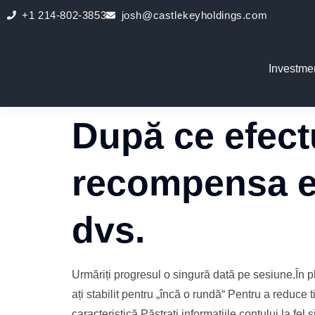
+1 214-802-3853
josh@castlekeyholdings.com
Investme
După ce efectu
recompensa es
dvs.
Urmăriți progresul o singură dată pe sesiune.În p
ați stabilit pentru „încă o rundă“ Pentru a reduce ti
caracteristică.Păstrați informațiile contului la fe