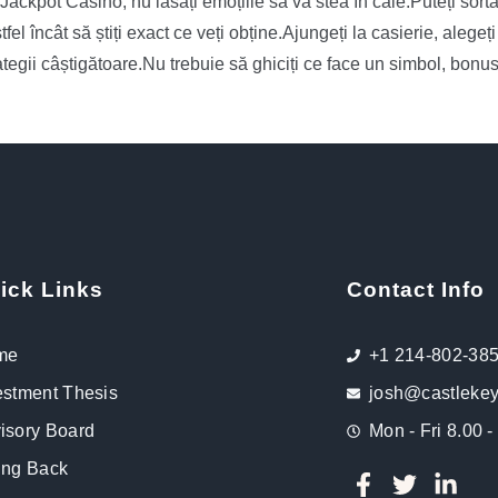
 Jackpot Casino, nu lăsați emoțiile să vă stea în cale.Puteți sor
 astfel încât să știți exact ce veți obține.Ajungeți la casierie, al
egii câștigătoare.Nu trebuie să ghiciți ce face un simbol, bon
ick Links
Contact Info
me
+1 214-802-38
estment Thesis
josh@castleke
isory Board
Mon - Fri 8.00 -
ing Back