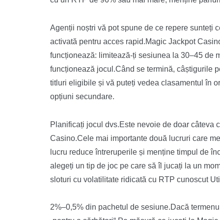
Agenții noștri vă pot spune de ce repere sunteți c
activată pentru acces rapid.Magic Jackpot Casino 
funcționează: limitează-ți sesiunea la 30–45 de mi
funcționează jocul.Când se termină, câștigurile 
titluri eligibile și vă puteți vedea clasamentul în
opțiuni secundare.
Planificați jocul dvs.Este nevoie de doar câteva c
Casino.Cele mai importante două lucruri care men
lucru reduce întreruperile și menține timpul de în
alegeți un tip de joc pe care să îl jucați la un mo
sloturi cu volatilitate ridicată cu RTP cunoscut U
2%–0,5% din pachetul de sesiune.Dacă termenul lim