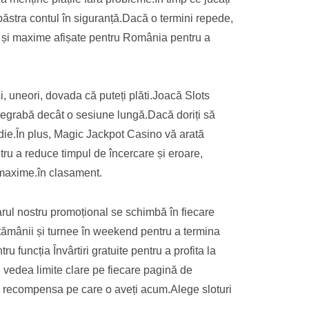
i păstra contul în siguranță.Dacă o termini repede,
ime și maxime afișate pentru România pentru a
i, uneori, dovada că puteți plăti.Joacă Slots
egrabă decât o sesiune lungă.Dacă doriți să
die.În plus, Magic Jackpot Casino vă arată
ntru a reduce timpul de încercare și eroare,
ei maxime.în clasament.
darul nostru promoțional se schimbă în fiecare
ăptămânii și turnee în weekend pentru a termina
ru funcția Învârtiri gratuite pentru a profita la
i vedea limite clare pe fiecare pagină de
ți recompensa pe care o aveți acum.Alege sloturi