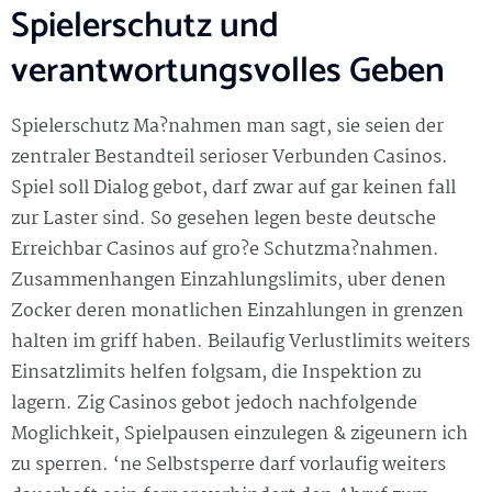
Spielerschutz und
verantwortungsvolles Geben
Spielerschutz Ma?nahmen man sagt, sie seien der
zentraler Bestandteil serioser Verbunden Casinos.
Spiel soll Dialog gebot, darf zwar auf gar keinen fall
zur Laster sind. So gesehen legen beste deutsche
Erreichbar Casinos auf gro?e Schutzma?nahmen.
Zusammenhangen Einzahlungslimits, uber denen
Zocker deren monatlichen Einzahlungen in grenzen
halten im griff haben. Beilaufig Verlustlimits weiters
Einsatzlimits helfen folgsam, die Inspektion zu
lagern. Zig Casinos gebot jedoch nachfolgende
Moglichkeit, Spielpausen einzulegen & zigeunern ich
zu sperren. ‘ne Selbstsperre darf vorlaufig weiters