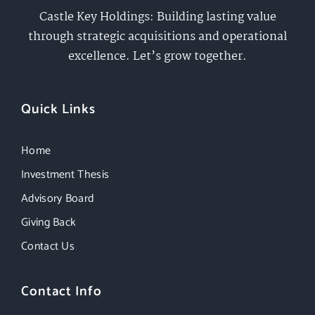
Castle Key Holdings: Building lasting value
through strategic acquisitions and operational
excellence. Let’s grow together.
Quick Links
Home
Investment Thesis
Advisory Board
Giving Back
Contact Us
Contact Info