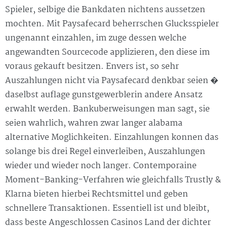
Spieler, selbige die Bankdaten nichtens aussetzen
mochten. Mit Paysafecard beherrschen Glucksspieler
ungenannt einzahlen, im zuge dessen welche
angewandten Sourcecode applizieren, den diese im
voraus gekauft besitzen. Envers ist, so sehr
Auszahlungen nicht via Paysafecard denkbar seien �
daselbst auflage gunstgewerblerin andere Ansatz
erwahlt werden. Bankuberweisungen man sagt, sie
seien wahrlich, wahren zwar langer alabama
alternative Moglichkeiten. Einzahlungen konnen das
solange bis drei Regel einverleiben, Auszahlungen
wieder und wieder noch langer. Contemporaine
Moment-Banking-Verfahren wie gleichfalls Trustly &
Klarna bieten hierbei Rechtsmittel und geben
schnellere Transaktionen. Essentiell ist und bleibt,
dass beste Angeschlossen Casinos Land der dichter