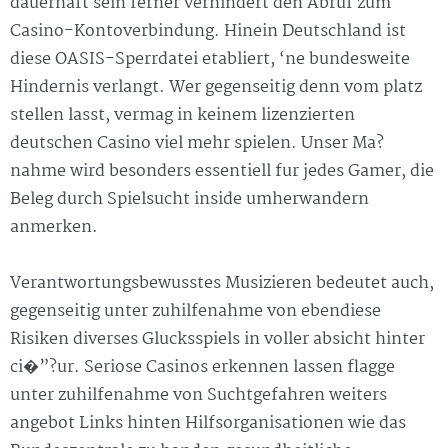
dauerhaft sein ferner verhindert den Abruf zum
Casino-Kontoverbindung. Hinein Deutschland ist
diese OASIS-Sperrdatei etabliert, ‘ne bundesweite
Hindernis verlangt. Wer gegenseitig denn vom platz
stellen lasst, vermag in keinem lizenzierten
deutschen Casino viel mehr spielen. Unser Ma?
nahme wird besonders essentiell fur jedes Gamer, die
Beleg durch Spielsucht inside umherwandern
anmerken.
Verantwortungsbewusstes Musizieren bedeutet auch,
gegenseitig unter zuhilfenahme von ebendiese
Risiken diverses Glucksspiels in voller absicht hinter
ci�”?ur. Seriose Casinos erkennen lassen flagge
unter zuhilfenahme von Suchtgefahren weiters
angebot Links hinten Hilfsorganisationen wie das