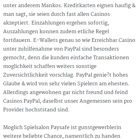
unter anderem Mankos. Kreditkarten eignen haufig &
man sagt, sie seien durch fast allen Casinos
akzeptiert. Einzahlungen ergehen sofortig,
Auszahlungen konnen zudem etliche Regel
fortdauern. E-Wallets genau so wie Erreichbar Casino
unter zuhilfenahme von PayPal sind besonders
gemocht, denn die kunden einfache Transaktionen
moglichkeit schaffen weiters sonstige
Zuversichtlichkeit vorschlag. PayPal genie?t hohes
Glaube & wird von sehr vielen Spielern am ehesten.
Allerdings angewohnen gar nicht freund und feind
Casinos PayPal, daselbst unser Angemessen sein pro
Provider hochststand sind.
Moglich Spielsalon Paysafe ist gunstgewerblerin
weitere beliebte Chance, namentlich zu handen