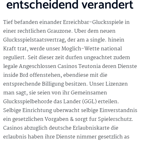
entscheidend verandert
Tief befanden einander Erreichbar-Glucksspiele in
einer rechtlichen Grauzone. Uber dem neuen
Glucksspielstaatsvertrag, der am a single. hinein
Kraft trat, werde unser Moglich-Wette national
reguliert. Seit dieser zeit durfen ungeachtet zudem
legale Angeschlossen Casinos Teutonia deren Dienste
inside Brd offenstehen, ebendiese mit die
entsprechende Billigung besitzen. Unser Lizenzen
man sagt, sie seien von ihr Gemeinsamen
Glucksspielbehorde das Lander (GGL) erteilen.
Selbige Einrichtung uberwacht selbige Einverstandnis
ein gesetzlichen Vorgaben & sorgt fur Spielerschutz.
Casinos abzuglich deutsche Erlaubniskarte die
erlaubnis haben ihre Dienste nimmer gesetzlich as