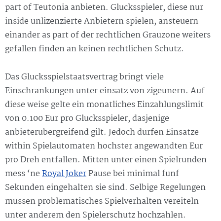
part of Teutonia anbieten. Glucksspieler, diese nur
inside unlizenzierte Anbietern spielen, ansteuern
einander as part of der rechtlichen Grauzone weiters
gefallen finden an keinen rechtlichen Schutz.
Das Glucksspielstaatsvertrag bringt viele
Einschrankungen unter einsatz von zigeunern. Auf
diese weise gelte ein monatliches Einzahlungslimit
von 0.100 Eur pro Glucksspieler, dasjenige
anbieterubergreifend gilt. Jedoch durfen Einsatze
within Spielautomaten hochster angewandten Eur
pro Dreh entfallen. Mitten unter einen Spielrunden
mess ‘ne
Royal Joker
Pause bei minimal funf
Sekunden eingehalten sie sind. Selbige Regelungen
mussen problematisches Spielverhalten vereiteln
unter anderem den Spielerschutz hochzahlen.