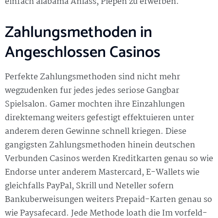
einfach alabama Anlass, Piepen zu erwerben.
Zahlungsmethoden in
Angeschlossen Casinos
Perfekte Zahlungsmethoden sind nicht mehr
wegzudenken fur jedes jedes seriose Gangbar
Spielsalon. Gamer mochten ihre Einzahlungen
direktemang weiters gefestigt effektuieren unter
anderem deren Gewinne schnell kriegen. Diese
gangigsten Zahlungsmethoden hinein deutschen
Verbunden Casinos werden Kreditkarten genau so wie
Endorse unter anderem Mastercard, E-Wallets wie
gleichfalls PayPal, Skrill und Neteller sofern
Bankuberweisungen weiters Prepaid-Karten genau so
wie Paysafecard. Jede Methode loath die Im vorfeld-