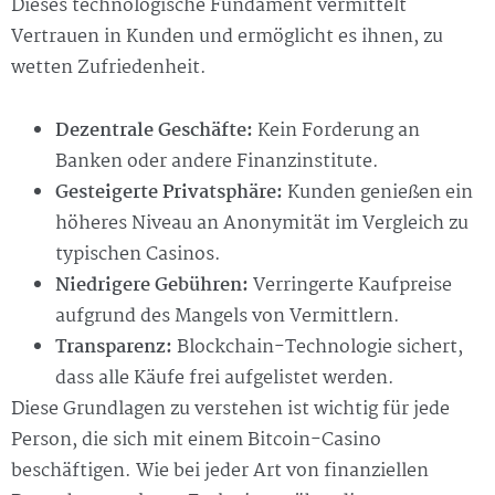
Dieses technologische Fundament vermittelt
Vertrauen in Kunden und ermöglicht es ihnen, zu
wetten Zufriedenheit.
Dezentrale Geschäfte:
Kein Forderung an
Banken oder andere Finanzinstitute.
Gesteigerte Privatsphäre:
Kunden genießen ein
höheres Niveau an Anonymität im Vergleich zu
typischen Casinos.
Niedrigere Gebühren:
Verringerte Kaufpreise
aufgrund des Mangels von Vermittlern.
Transparenz:
Blockchain-Technologie sichert,
dass alle Käufe frei aufgelistet werden.
Diese Grundlagen zu verstehen ist wichtig für jede
Person, die sich mit einem Bitcoin-Casino
beschäftigen. Wie bei jeder Art von finanziellen