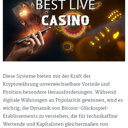
Diese Systeme bieten mit der Kraft der
Kryptowährung unverwechselbare Vorteile und
Position besondere
Herausforderungen. Während
digitale Währungen an Popularität gewinnen, wird es
wichtig, die Dynamik von Bitcoin-Glücksspiel-
Etablissements zu verstehen, die für technikaffine
Wettende und Kapitalisten gleichermaßen von