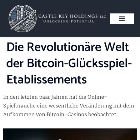
Die Revolutionäre Welt
der Bitcoin-Glücksspiel-
Etablissements
In den letzten paar Jahren hat die Online-
Spielbranche eine wesentliche Veränderung mit dem
Aufkommen von Bitcoin-Casinos beobachtet.