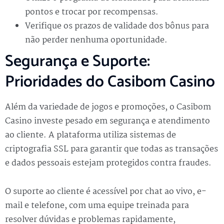
pontos e trocar por recompensas.
Verifique os prazos de validade dos bônus para
não perder nenhuma oportunidade.
Segurança e Suporte:
Prioridades do Casibom Casino
Além da variedade de jogos e promoções, o Casibom
Casino investe pesado em segurança e atendimento
ao cliente. A plataforma utiliza sistemas de
criptografia SSL para garantir que todas as transações
e dados pessoais estejam protegidos contra fraudes.
O suporte ao cliente é acessível por chat ao vivo, e-
mail e telefone, com uma equipe treinada para
resolver dúvidas e problemas rapidamente,