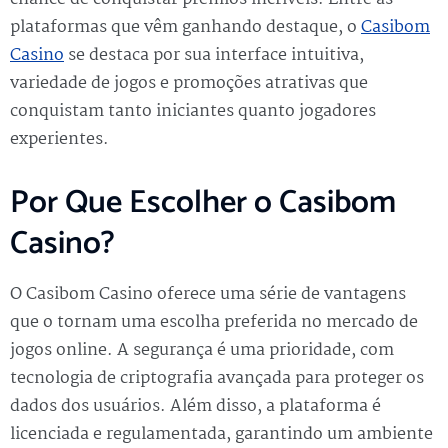
plataformas que vêm ganhando destaque, o
Casibom
Casino
se destaca por sua interface intuitiva,
variedade de jogos e promoções atrativas que
conquistam tanto iniciantes quanto jogadores
experientes.
Por Que Escolher o Casibom
Casino?
O Casibom Casino oferece uma série de vantagens
que o tornam uma escolha preferida no mercado de
jogos online. A segurança é uma prioridade, com
tecnologia de criptografia avançada para proteger os
dados dos usuários. Além disso, a plataforma é
licenciada e regulamentada, garantindo um ambiente