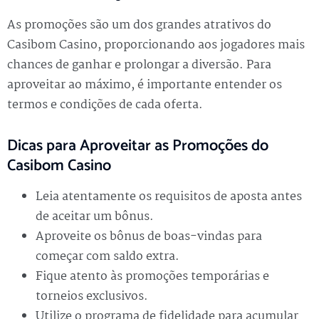
As promoções são um dos grandes atrativos do
Casibom Casino, proporcionando aos jogadores mais
chances de ganhar e prolongar a diversão. Para
aproveitar ao máximo, é importante entender os
termos e condições de cada oferta.
Dicas para Aproveitar as Promoções do
Casibom Casino
Leia atentamente os requisitos de aposta antes
de aceitar um bônus.
Aproveite os bônus de boas-vindas para
começar com saldo extra.
Fique atento às promoções temporárias e
torneios exclusivos.
Utilize o programa de fidelidade para acumular