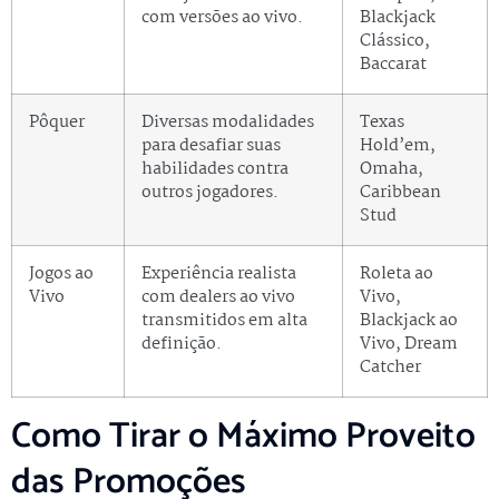
com versões ao vivo.
Blackjack
Clássico,
Baccarat
Pôquer
Diversas modalidades
Texas
para desafiar suas
Hold’em,
habilidades contra
Omaha,
outros jogadores.
Caribbean
Stud
Jogos ao
Experiência realista
Roleta ao
Vivo
com dealers ao vivo
Vivo,
transmitidos em alta
Blackjack ao
definição.
Vivo, Dream
Catcher
Como Tirar o Máximo Proveito
das Promoções