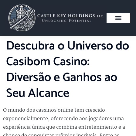
Descubra o Universo do
Casibom Casino:
Diversão e Ganhos ao
Seu Alcance
O mundo dos cassinos online tem crescido
exponencialmente, oferecendo aos jogadores uma
experiência única que combina entretenimento e a
chance de conquistar prêmios incríveis. Entre as