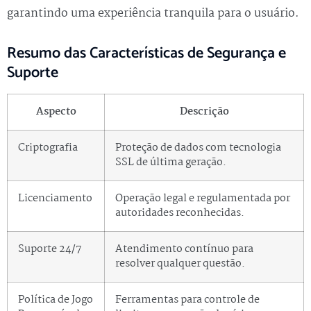
garantindo uma experiência tranquila para o usuário.
Resumo das Características de Segurança e
Suporte
Aspecto
Descrição
Criptografia
Proteção de dados com tecnologia
SSL de última geração.
Licenciamento
Operação legal e regulamentada por
autoridades reconhecidas.
Suporte 24/7
Atendimento contínuo para
resolver qualquer questão.
Política de Jogo
Ferramentas para controle de