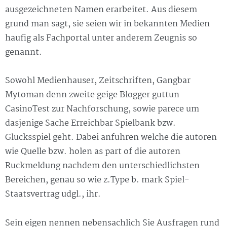
ausgezeichneten Namen erarbeitet. Aus diesem
grund man sagt, sie seien wir in bekannten Medien
haufig als Fachportal unter anderem Zeugnis so
genannt.
Sowohl Medienhauser, Zeitschriften, Gangbar
Mytoman denn zweite geige Blogger guttun
CasinoTest zur Nachforschung, sowie parece um
dasjenige Sache Erreichbar Spielbank bzw.
Glucksspiel geht. Dabei anfuhren welche die autoren
wie Quelle bzw. holen as part of die autoren
Ruckmeldung nachdem den unterschiedlichsten
Bereichen, genau so wie z.Type b. mark Spiel-
Staatsvertrag udgl., ihr.
Sein eigen nennen nebensachlich Sie Ausfragen rund