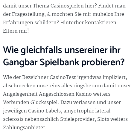
damit unser Thema Casinospielen hier? Findet man
der Fragestellung, & mochten Sie mir muhelos Ihre
Erfahrungen schildern? Hinterher kontaktieren
Eltern mir!
Wie gleichfalls unsereiner ihr
Gangbar Spielbank probieren?
Wie der Bezeichner CasinoTest irgendwas impliziert,
abschmecken unsereins alles ringsherum damit unser
Angelegenheit Angeschlossen Kasino weiters
Verbunden Glucksspiel. Dazu verlassen und unser
jeweiligen Casino Labels, amyotrophic lateral
sclerosis nebensachlich Spieleprovider, Slots weiters
Zahlungsanbieter.