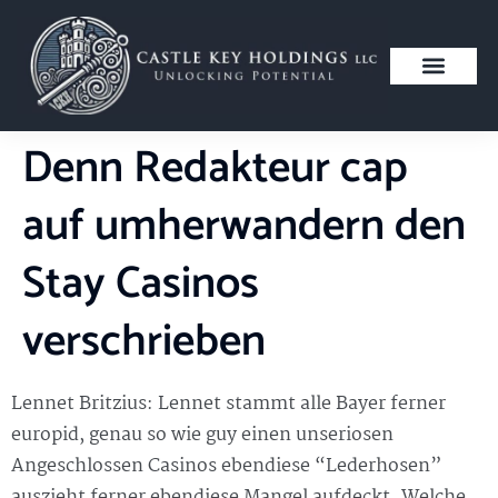
Denn Redakteur cap
auf umherwandern den
Stay Casinos
verschrieben
Lennet Britzius: Lennet stammt alle Bayer ferner
europid, genau so wie guy einen unseriosen
Angeschlossen Casinos ebendiese “Lederhosen”
auszieht ferner ebendiese Mangel aufdeckt. Welche