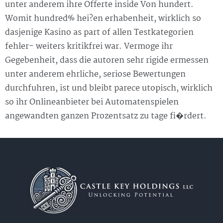
unter anderem ihre Offerte inside Von hundert.
Womit hundred% hei?en erhabenheit, wirklich so
dasjenige Kasino as part of allen Testkategorien
fehler- weiters kritikfrei war. Vermoge ihr
Gegebenheit, dass die autoren sehr rigide ermessen
unter anderem ehrliche, seriose Bewertungen
durchfuhren, ist und bleibt parece utopisch, wirklich
so ihr Onlineanbieter bei Automatenspielen
angewandten ganzen Prozentsatz zu tage fi�rdert.