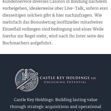
Kundenservice diverses Casinos in Bindung nachdem
vorbeigehen, idealerweise uber Live-Talk, sofern eres
diesseitigen solchen gibt & hier nachzufragen. Wie
mehrfach das Bonusbetrag inoffizieller mitarbeiter
Einzelfall vollzogen sind bedingung und einer Weile
hierfur zur Regel steht, wird nach ihr Inter seite des
Buchmachers aufgefuhrt.
Castle Key Holdings: Building lasting value
through strategic acquisitions and operational