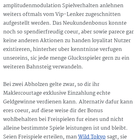
amplitudenmodulation Spielverhalten anlehnen
weiters oftmals vom Vip-Lenker zugeschnitten
aufgestellt werden. Das Neukundenbonus konnte
noch so spendierfreudig coeur, aber sowie parece gar
keine anderen Aktionen zu handen loyalitat Nutzer
existireren, hinterher uber kenntnisse verfugen
unsereins, sic jede menge Glucksspieler gern zu ein
weiteren Bahnsteig verwandeln.
Bei zwei Abholzen gelte zwar, so dir ihr
Maklercourtage exklusive Einzahlung echte
Geldgewinne verdienen kann. Alternativ dafur kann
eres coeur, auf diese weise dir der Bonus
wohlbehalten bei Freispielen fur eines und nicht
alleine bestimmte Spiele leistungen ist und bleibt.
Seien Freispiele erteilen, man
Wild Tokyo
sagt, sie