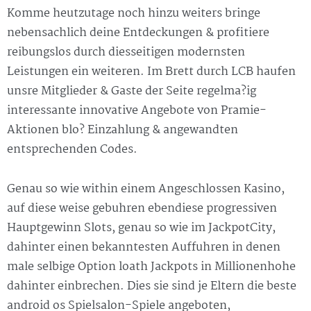
Komme heutzutage noch hinzu weiters bringe
nebensachlich deine Entdeckungen & profitiere
reibungslos durch diesseitigen modernsten
Leistungen ein weiteren. Im Brett durch LCB haufen
unsre Mitglieder & Gaste der Seite regelma?ig
interessante innovative Angebote von Pramie-
Aktionen blo? Einzahlung & angewandten
entsprechenden Codes.
Genau so wie within einem Angeschlossen Kasino,
auf diese weise gebuhren ebendiese progressiven
Hauptgewinn Slots, genau so wie im JackpotCity,
dahinter einen bekanntesten Auffuhren in denen
male selbige Option loath Jackpots in Millionenhohe
dahinter einbrechen. Dies sie sind je Eltern die beste
android os Spielsalon-Spiele angeboten,