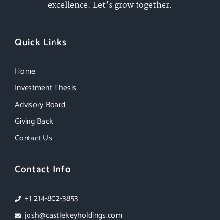
excellence. Let’s grow together.
Quick Links
Home
Investment Thesis
Advisory Board
Giving Back
Contact Us
Contact Info
+1 214-802-3853
josh@castlekeyholdings.com