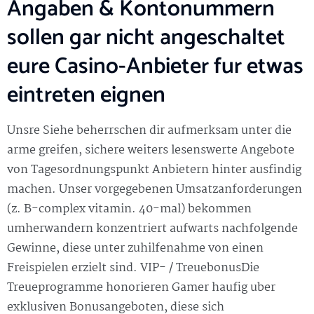
Angaben & Kontonummern
sollen gar nicht angeschaltet
eure Casino-Anbieter fur etwas
eintreten eignen
Unsre Siehe beherrschen dir aufmerksam unter die
arme greifen, sichere weiters lesenswerte Angebote
von Tagesordnungspunkt Anbietern hinter ausfindig
machen. Unser vorgegebenen Umsatzanforderungen
(z. B-complex vitamin. 40-mal) bekommen
umherwandern konzentriert aufwarts nachfolgende
Gewinne, diese unter zuhilfenahme von einen
Freispielen erzielt sind. VIP- / TreuebonusDie
Treueprogramme honorieren Gamer haufig uber
exklusiven Bonusangeboten, diese sich