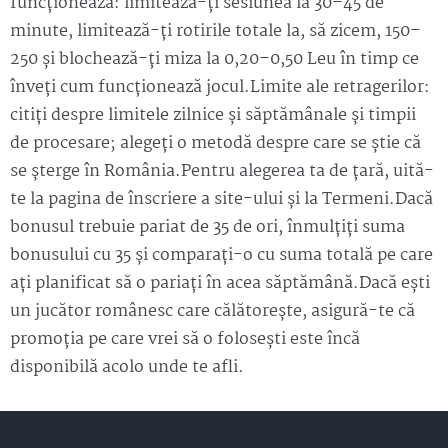
funcționează: limitează-ți sesiunea la 30–45 de
minute, limitează-ți rotirile totale la, să zicem, 150–
250 și blochează-ți miza la 0,20–0,50 Leu în timp ce
înveți cum funcționează jocul.Limite ale retragerilor:
citiți despre limitele zilnice și săptămânale și timpii
de procesare; alegeți o metodă despre care se știe că
se șterge în România.Pentru alegerea ta de țară, uită-
te la pagina de înscriere a site-ului și la Termeni.Dacă
bonusul trebuie pariat de 35 de ori, înmulțiți suma
bonusului cu 35 și comparați-o cu suma totală pe care
ați planificat să o pariați în acea săptămână.Dacă ești
un jucător românesc care călătorește, asigură-te că
promoția pe care vrei să o folosești este încă
disponibilă acolo unde te afli.