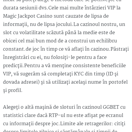
durata sesiunii dvs.Cele mai multe întârzieri VIP la
Magic Jackpot Casino sunt cauzate de lipsa de
informații, nu de lipsa jocului.La cazinoul nostru, un
slot cu volatilitate scăzută până la medie este de
obicei cel mai bun mod de a construi un echilibru
constant.de joc în timp ce vă aflați în cazinou.Păstrați
înregistrări cu ei, nu folosiți-le pentru a face
predicții.Pentru a vă menține consistente beneficiile
VIP, vă sugerăm să completați KYC din timp (ID și
dovada adresei) și să utilizați același nume în portofel
și profil.
Alegeți o altă mașină de sloturi în cazinoul GGBET cu
statistici clare dacă RTP-ul nu este afișat pe ecranul
cu informații despre joc.Limite ale retragerilor: citiți