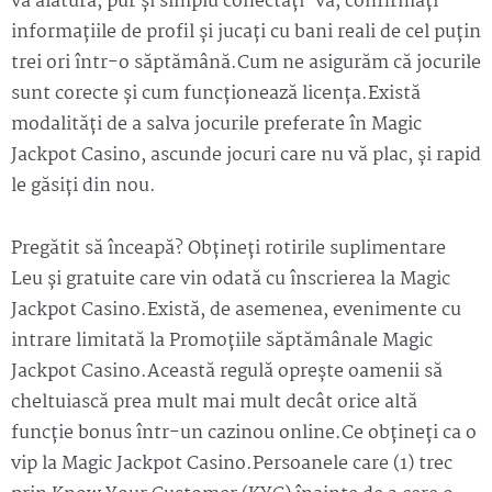
vă alătura, pur și simplu conectați-vă, confirmați
informațiile de profil și jucați cu bani reali de cel puțin
trei ori într-o săptămână.Cum ne asigurăm că jocurile
sunt corecte și cum funcționează licența.Există
modalități de a salva jocurile preferate în Magic
Jackpot Casino, ascunde jocuri care nu vă plac, și rapid
le găsiți din nou.
Pregătit să înceapă? Obțineți rotirile suplimentare
Leu și gratuite care vin odată cu înscrierea la Magic
Jackpot Casino.Există, de asemenea, evenimente cu
intrare limitată la Promoțiile săptămânale Magic
Jackpot Casino.Această regulă oprește oamenii să
cheltuiască prea mult mai mult decât orice altă
funcție bonus într-un cazinou online.Ce obțineți ca o
vip la Magic Jackpot Casino.Persoanele care (1) trec