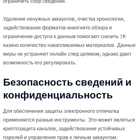
ограничить сбор сведений.
Удаление ненужных аккаунтов, очистка хронологии,
задействование форматов инкогнито обзора и
ограничение доступа к данным помогают снизить 7К
казино количество накапливаемых материалов. Данные
меры не устраняют онлайн след целиком, однако дают
возможность его регулировать.
Безопасность сведений и
конфиденциальность
Для обеспечения защиты электронного отпечатка
применяются разные инструменты. Это может являться
криптозащита каналов, задействование устойчивых
паролей и управление прав к личным аккаунтам.