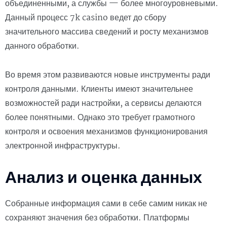
объединенными, а службы — более многоуровневыми.
Данный процесс 7k casino ведет до сбору
значительного массива сведений и росту механизмов
данного обработки.
Во время этом развиваются новые инструменты ради
контроля данными. Клиенты имеют значительнее
возможностей ради настройки, а сервисы делаются
более понятными. Однако это требует грамотного
контроля и освоения механизмов функционирования
электронной инфраструктуры.
Анализ и оценка данных
Собранные информация сами в себе самим никак не
сохраняют значения без обработки. Платформы