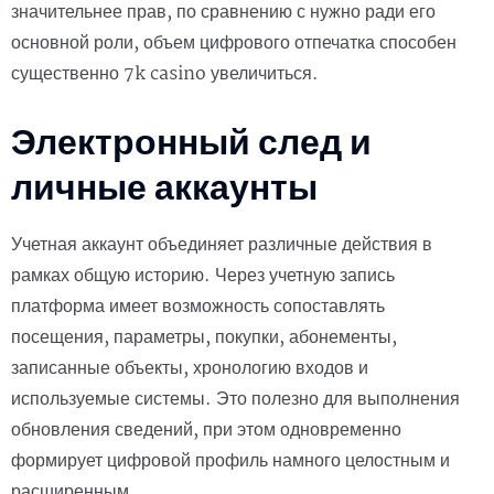
значительнее прав, по сравнению с нужно ради его
основной роли, объем цифрового отпечатка способен
существенно 7k casino увеличиться.
Электронный след и
личные аккаунты
Учетная аккаунт объединяет различные действия в
рамках общую историю. Через учетную запись
платформа имеет возможность сопоставлять
посещения, параметры, покупки, абонементы,
записанные объекты, хронологию входов и
используемые системы. Это полезно для выполнения
обновления сведений, при этом одновременно
формирует цифровой профиль намного целостным и
расширенным.