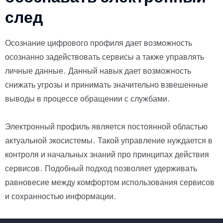
след
Осознание цифрового профиля дает возможность
осознанно задействовать сервисы а также управлять
личные данные. Данный навык дает возможность
снижать угрозы и принимать значительно взвешенные
выводы в процессе обращении с службами.
Электронный профиль является постоянной областью
актуальной экосистемы. Такой управление нуждается в
контроля и начальных знаний про принципах действия
сервисов. Подобный подход позволяет удерживать
равновесие между комфортом использования сервисов
и сохранностью информации.