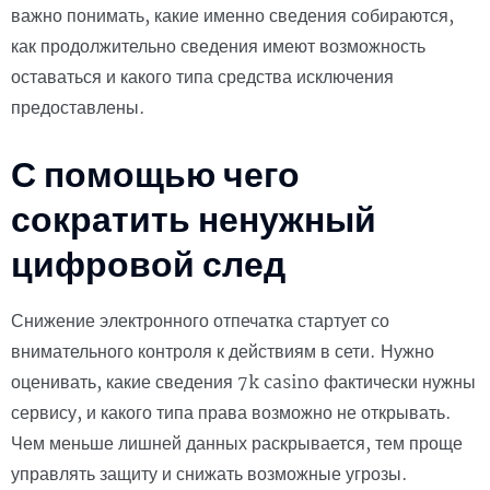
важно понимать, какие именно сведения собираются,
как продолжительно сведения имеют возможность
оставаться и какого типа средства исключения
предоставлены.
С помощью чего
сократить ненужный
цифровой след
Снижение электронного отпечатка стартует со
внимательного контроля к действиям в сети. Нужно
оценивать, какие сведения 7k casino фактически нужны
сервису, и какого типа права возможно не открывать.
Чем меньше лишней данных раскрывается, тем проще
управлять защиту и снижать возможные угрозы.