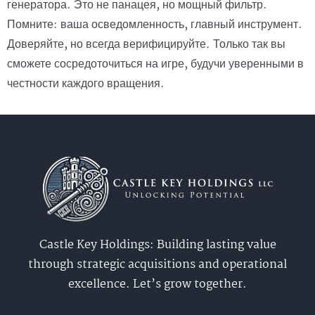
генератора. Это не панацея, но мощный фильтр.
Помните: ваша осведомленность, главный инструмент.
Доверяйте, но всегда верифицируйте. Только так вы
сможете сосредоточиться на игре, будучи уверенными в
честности каждого вращения.
Castle Key Holdings: Building lasting value
through strategic acquisitions and operational
excellence. Let’s grow together.