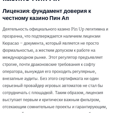
Лицензия: фундамент доверия к
честному казино Пин Ап
Деятельность официального казино Pin Up легитимна и
прозрачна, что подтверждается наличием лицензии
Кюрасао – документа, который является не просто
формальностью, а жестким допуском к работе на
международном рынке. Этот регулятор предъявляет
строгие, почти драконовские требования к софту
оператора, вынуждая его проходить регулярные,
внезапные аудиты. Без этого сертификата ни один
серьезный провайдер игровых автоматов не стал бы
сотрудничать с площадкой. Таким образом, лицензия
выступает первым и критически важным фильтром,
отсекающим сомнительные проекты и гарантирующим,