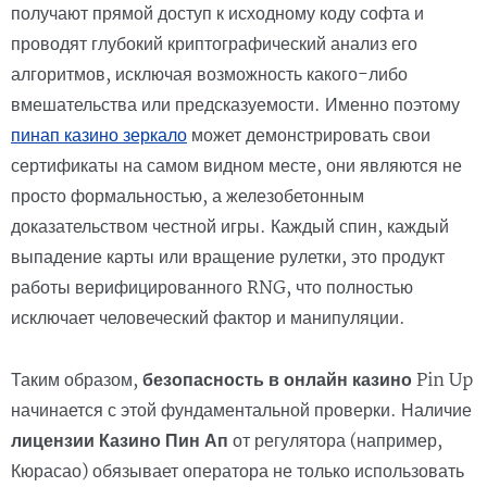
получают прямой доступ к исходному коду софта и
проводят глубокий криптографический анализ его
алгоритмов, исключая возможность какого-либо
вмешательства или предсказуемости. Именно поэтому
пинап казино зеркало
может демонстрировать свои
сертификаты на самом видном месте, они являются не
просто формальностью, а железобетонным
доказательством честной игры. Каждый спин, каждый
выпадение карты или вращение рулетки, это продукт
работы верифицированного RNG, что полностью
исключает человеческий фактор и манипуляции.
Таким образом,
безопасность в онлайн казино
Pin Up
начинается с этой фундаментальной проверки. Наличие
лицензии Казино Пин Ап
от регулятора (например,
Кюрасао) обязывает оператора не только использовать