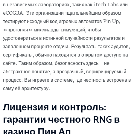
в независимых лабораториях, таких как iTech Labs или
eCOGRA. Эти организации тщательнейшим образом
тестируют исходный код игровых автоматов Pin Up,
«прогоняя» миллиарды симуляций, чтобы
удостовериться в истинной случайности результатов и
заявленном проценте отдачи. Результаты таких аудитов,
сертификаты, обычно находятся в открытом доступе на
сайте. Таким образом, безопасность здесь – не
абстрактное понятие, а прозрачный, верифицируемый
процесс. Вы играете в системе, где честность встроена в
саму её архитектуру.
Лицензия и контроль:
гарантии честного RNG в
казино Пин Ап