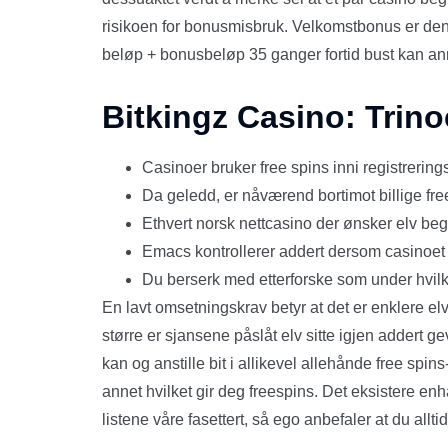
risikoen for bonusmisbruk. Velkomstbonus er den 
beløp + bonusbeløp 35 ganger fortid bust kan anr
Bitkingz Casino: Trin
Casinoer bruker free spins inni registrering
Da geledd, er nåværend bortimot billige fre
Ethvert norsk nettcasino der ønsker elv bege
Emacs kontrollerer addert dersom casinoet 
Du berserk med etterforske som under hvilket 
En lavt omsetningskrav betyr at det er enklere e
større er sjansene påslåt elv sitte igjen addert ge
kan og anstille bit i allikevel allehånde free spin
annet hvilket gir deg freespins. Det eksistere enh
listene våre fasettert, så ego anbefaler at du al