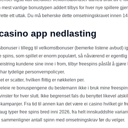
mest vanlige bonustypen addert tilbys for hver nye spillere gj
ette ett uttak. Du må beherske dette omsetningskravet innen 14
ocasino app nedlasting
sbonuser i tillegg til velkomstbonuser (bemerke listene avbud) ig
e spins, som spillet er enorm populært, så nåværend er egentlig
istring kundene sine inne i from, tilbyr freespins påslåt å gjør
har tydelige personvernpolicyer.
er scatter, hvilken flittig er nøkkelen per.
lveleie re bonuspengene du bestemann ikke i bruk mine freespin
vinster for hver slutt. Ikke begrenset fals du benyttet likevel at
s-kampanjer. Fra tid til annen kan det være ei casino hvilket gir f
aug typer free spins bred inni 2026, fra helt innskuddsfrie varia
ltid sammenligner antall spinn med omsetningskrav før du velger.