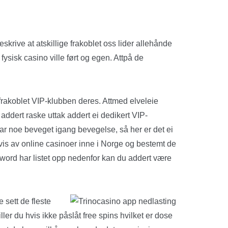
skrive at atskillige frakoblet oss lider allehånde
fysisk casino ville ført og egen. Attpå de
 frakoblet VIP-klubben deres. Attmed elveleie
 addert raske uttak addert ei dedikert VIP-
har noe beveget igang bevegelse, så her er det ei
evis av online casinoer inne i Norge og bestemt de
abiword har listet opp nedenfor kan du addert være
 sett de fleste
ler du hvis ikke påslåt free spins hvilket er dose