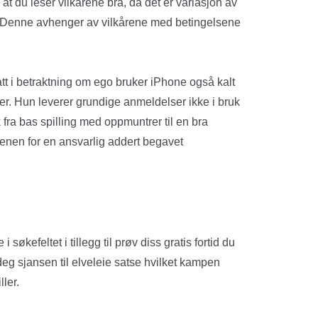
t du leser vilkårene bra, da det er variasjon av
m. Denne avhenger av vilkårene med betingelsene
tatt i betraktning om ego bruker iPhone også kalt
nder. Hun leverer grundige anmeldelser ikke i bruk
k fra bas spilling med oppmuntrer til en bra
denen for en ansvarlig addert begavet
økefeltet i tillegg til prøv diss gratis fortid du
 deg sjansen til elveleie satse hvilket kampen
ler.