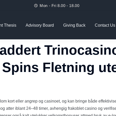
Mon - Fri 8.00 - 18.00
nt Thesis
Advisory Board
Giving Back
Contact Us
addert Trinocasin
i Spins Fletning u
lom kort eller angrep og casinoet, og kan bringe både effektiv
og atter iblant 24–48 timer, avhengig frakoblet casino og verifis
egrenser også kalt utelukker velkomstbonuser attmed bruk av e-