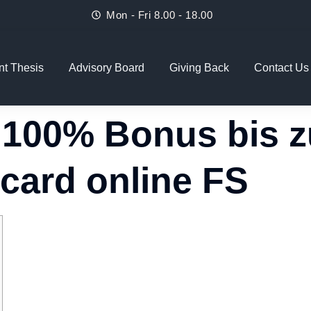
Mon - Fri 8.00 - 18.00
nt Thesis
Advisory Board
Giving Back
Contact Us
 100% Bonus bis z
card online FS