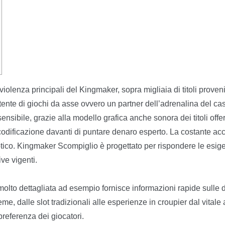
 violenza principali del Kingmaker, sopra migliaia di titoli provenie
tente di giochi da asse ovvero un partner dell’adrenalina del c
ensibile, grazie alla modello grafica anche sonora dei titoli offer
 codificazione davanti di puntare denaro esperto. La costante 
otico. Kingmaker Scompiglio è progettato per rispondere le esigen
ve vigenti.
 molto dettagliata ad esempio fornisce informazioni rapide sull
me, dalle slot tradizionali alle esperienze in croupier dal vital
eferenza dei giocatori.