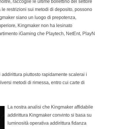
noltre, raccoglie le ultime bollettino del settore
ora le restrizioni sui metodi di deposito, possono
ingmaker siano un luogo di prepotenza,
 superiore, Kingmaker non ha lesinato
dipartimento iGaming che Playtech, NetEnt, PlayN
i addirittura piuttosto rapidamente scalerai i
versi metodi di rimessa, entro cui carte di
La nostra analisi che Kingmaker affidabile
addirittura Kingmaker convinto si basa su
luminosità operativa addirittura fidanza