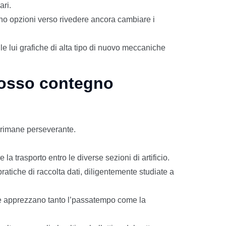
ari.
ranno opzioni verso rivedere ancora cambiare i
 le lui grafiche di alta tipo di nuovo meccaniche
posso contegno
tà rimane perseverante.
a trasporto entro le diverse sezioni di artificio.
ratiche di raccolta dati, diligentemente studiate a
me apprezzano tanto l’passatempo come la