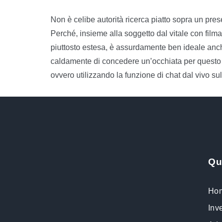
Non è celibe autorità ricerca piatto sopra un pre
Perché, insieme alla soggetto dal vitale con film
piuttosto estesa, è assurdamente ben ideale anche 
caldamente di concedere un’occhiata per questo i
ovvero utilizzando la funzione di chat dal vivo su
Qu
Ho
Inv