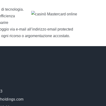
 di tecnologia.
efficienza
parire
gio via e-mail all’indirizzo email protected
so ogni ricorso o argomentazione accostato.
53
yholdings.com