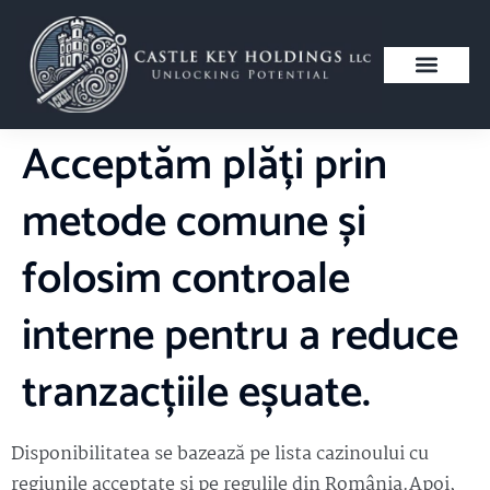
Acceptăm plăți prin
metode comune și
folosim controale
interne pentru a reduce
tranzacțiile eșuate.
Disponibilitatea se bazează pe lista cazinoului cu
regiunile acceptate și pe regulile din România.Apoi,