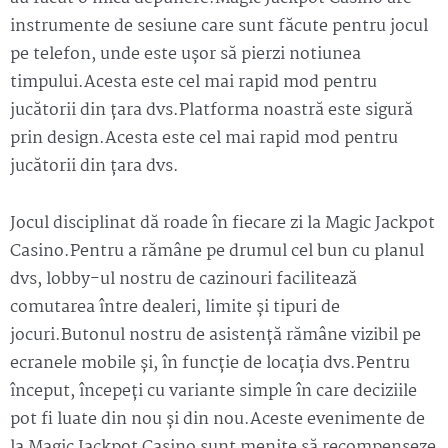
instrumente de sesiune care sunt făcute pentru jocul
pe telefon, unde este ușor să pierzi notiunea
timpului.Acesta este cel mai rapid mod pentru
jucătorii din țara dvs.Platforma noastră este sigură
prin design.Acesta este cel mai rapid mod pentru
jucătorii din țara dvs.
Jocul disciplinat dă roade în fiecare zi la Magic Jackpot
Casino.Pentru a rămâne pe drumul cel bun cu planul
dvs, lobby-ul nostru de cazinouri facilitează
comutarea între dealeri, limite și tipuri de
jocuri.Butonul nostru de asistență rămâne vizibil pe
ecranele mobile și, în funcție de locația dvs.Pentru
început, începeți cu variante simple în care deciziile
pot fi luate din nou și din nou.Aceste evenimente de
la Magic Jackpot Casino sunt menite să recompenseze