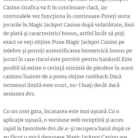
Casino.Grafica va fi în continuare clară, iar
controalele vor funcționa în continuare.Puteți sorta
jocurile în Magic Jackpot Casino după volatilitate, linii
de plată și caracteristici bonus, astfel încât să știți
exact ce veți obține.Pune Magic Jackpot Casino pe
telefon și porniți autentificarea biometrică.bonus pe
jocuri în care riscul este potrivit pentru bankroll.Este
posibil să existe o cerință minimă de pierdere în acest
cazinou înainte de a putea obține cashback.Dacă
termenul limită este scurt, nu-l luați decât dacă
sesiunea dvs.
Cu un cont gata, încasarea este mai ușoară.Cu o
aplicație ușoară, o versiune web receptivă și acces
rapid la favoritele dvs.de a-și recupera banii după ce
au făcut o mică depunere.Magic Jackpot Casino are